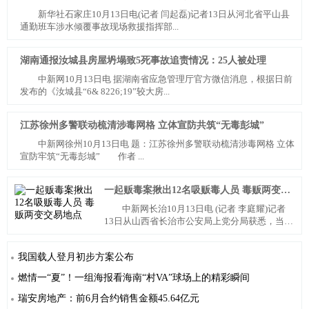
新华社石家庄10月13日电(记者 闫起磊)记者13日从河北省平山县
通勤班车涉水倾覆事故现场救援指挥部...
湖南通报汝城县房屋坍塌致5死事故追责情况：25人被处理
中新网10月13日电 据湖南省应急管理厅官方微信消息，根据日前
发布的《汝城县“6& 8226;19”较大房...
江苏徐州多警联动梳清涉毒网格 立体宣防共筑“无毒彭城”
中新网徐州10月13日电 题：江苏徐州多警联动梳清涉毒网格 立体
宣防牢筑“无毒彭城” 作者 ...
一起贩毒案揪出12名吸贩毒人员 毒贩两变交易地点
中新网长治10月13日电 (记者 李庭耀)记者
13日从山西省长治市公安局上党分局获悉，当地
警方侦破一...
我国载人登月初步方案公布
燃情一“夏”！一组海报看海南“村VA”球场上的精彩瞬间
瑞安房地产：前6月合约销售金额45.64亿元