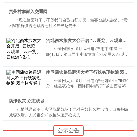
贵州村寨融入交通网
“现在路面好了，不仅我们自己出行方便，游客也越来越多。”贵
州省桐梓县官仓镇官仓社区居民赵光美...
河北衡水旅发大会开启 “云展览、云观摩、云带货、云旅游”模式
中新网衡水10月14日电 (崔志平 李洋 王
鹏)13日，第五届衡水市旅游产业发展大会(以下
简称“旅发大...
南同蒲铁路昌源河大桥下行线实现抢通 双向恢复通车
中新网太原10月14日电 (任丽娜)14日7时36
分，经昼夜抢修，因降雨中断行车的山西省祁县
至东观间南同...
防汛救灾 众志成城
汛情就是命令，灾区就是战场！面对突如其来的汛情，山西各级
党委政府、人民群众和救援队伍齐心协力...
公示公告