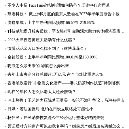
不少人中招 FaceTime诈骗电话如何防范？反诈中心这样说
翔港科技： 截止到6月底的股东人数会在2023年半年度报告中披露，请关注半年报相关数据
协鑫集成：上半年净利同比预增166.57%-219.89%
科技赋能提升服务质效，平安银行引金融活水助力实体经济高质量发展
2023天津夜游黄崖关活动有什么优惠？
微博花花金入口怎么找不到了（微博花花金）
金钼股份：上半年净利同比预增100.01%至130.09%
吻痕怎么亲出来的 吻痕怎么弄出来
去年上市央企分红总额超1万亿元 占全市场比重达56%
香港邮政发行“非物质文化遗产——港式奶茶制作技艺”特别邮票
现在的年轻人怎么比老太太还爱攒钱？
冲上热搜！王艺迪力压陈梦王曼昱，舆论不满引争议，马琳被抨击
日媒：若法国反对 北约在日设立联络处可能性小
杨伟民：居民消费恢复是今年经济运行整体好转的关键
领证后对方的房产可以加我名字吗？婚前房产婚后加名离婚怎么分？