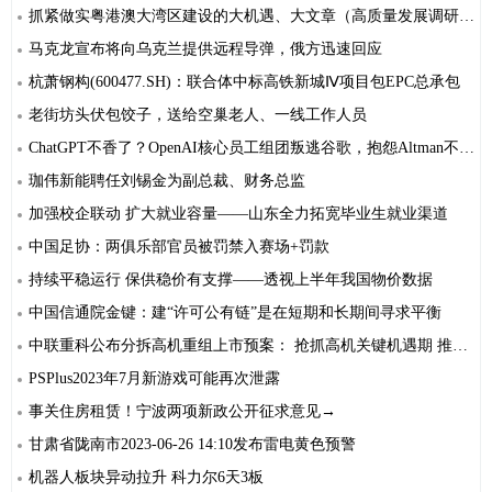
抓紧做实粤港澳大湾区建设的大机遇、大文章（高质量发展调研行）
马克龙宣布将向乌克兰提供远程导弹，俄方迅速回应
杭萧钢构(600477.SH)：联合体中标高铁新城Ⅳ项目包EPC总承包
老街坊头伏包饺子，送给空巢老人、一线工作人员
ChatGPT不香了？OpenAI核心员工组团叛逃谷歌，抱怨Altman不懂行
珈伟新能聘任刘锡金为副总裁、财务总监
加强校企联动 扩大就业容量——山东全力拓宽毕业生就业渠道
中国足协：两俱乐部官员被罚禁入赛场+罚款
持续平稳运行 保供稳价有支撑——透视上半年我国物价数据
中国信通院金键：建“许可公有链”是在短期和长期间寻求平衡
中联重科公布分拆高机重组上市预案： 抢抓高机关键机遇期 推动公司高质量发展
PSPlus2023年7月新游戏可能再次泄露
事关住房租赁！宁波两项新政公开征求意见→
甘肃省陇南市2023-06-26 14:10发布雷电黄色预警
机器人板块异动拉升 科力尔6天3板