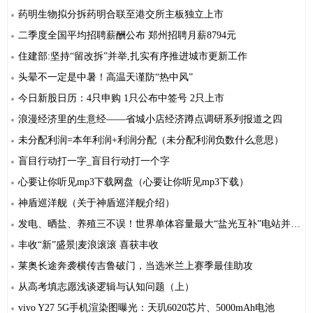
药明生物拟分拆药明合联至港交所主板独立上市
二季度全国平均招聘薪酬公布 郑州招聘月薪8794元
住建部:坚持“留改拆”并举,扎实有序推进城市更新工作
头晕不一定是中暑！高温天谨防“热中风”
今日新股日历：4只申购 1只公布中签号 2只上市
浪漫经济里的生意经——省城小店经济蹲点调研系列报道之四
未分配利润=本年利润+利润分配（未分配利润负数什么意思）
盲目行动打一字_盲目行动打一个字
心要让你听见mp3下载网盘（心要让你听见mp3下载）
神盾巡洋舰（关于神盾巡洋舰介绍）
发电、晒盐、养殖三不误！世界单体容量最大“盐光互补”电站并网发电
丰收“新”盛景|麦浪滚滚 喜获丰收
莱奥长途奔袭横传吉鲁破门，当选米兰上赛季最佳助攻
从高考填志愿浅谈逻辑与认知问题（上）
vivo Y27 5G手机渲染图曝光：天玑6020芯片、5000mAh电池