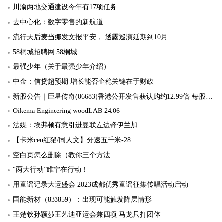
川渝两地交通建设今年有17项任务
去中心化：数字零售的新航道
流行天后麦当娜发文报平安， 透露巡演延期到10月
58桐城招聘网 58桐城
最强少年（关于最强少年介绍）
中金：信贷超预期 增长能否企稳关键在于财政
新股公告｜巨星传奇(06683)香港公开发售获认购约12.99倍 每股发售价4.25港元
Oikema Engineering woodLAB 24.06
法媒：埃弗顿有意引进曼联左边锋伊兰加
【卡米cen红猫/同人文】分速五千米-28
空白页怎么删除（教你三个方法
“两大行动”睢宁在行动！
用童谣记录大运盛会 2023成都优秀童谣征集传唱活动启动
国能新材（833859）：出现可能触发降层情形
王楚钦孙颖莎王艺迪亚运会兼四项 马龙只打团体