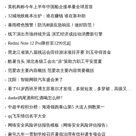
英机构称今年上半年中国船企接单量全球居首
32城地铁账本出炉：谁在赚钱 谁在靠补助
暴雨橙色预警！防汛Ⅲ级应急响应！做好防范！
线下演出市场持续升温 演艺经济成拉动消费新引擎
Redmi Note 12 Pro降价至1299元起
黑龙江省第八届残运会田径游泳项目开赛 刘玉夺得首金
酷暑当头 湖北各级工会出“凉”策助力职工平安度夏
范爱农主要内容概括 范爱农主要内容简要概括
沈阳：智能网联汽车盛会来了
看了61岁西班牙博主苏塞尔才发现，多留短发，多穿裙，高级又时髦
danke鸡尾酒和红酒喝怎么样?
中超半程积分榜：海港领跑泰山第5 大连人倒数第一
qq飞车情侣名字大全
网络安全风险评估报告模板（网络安全风险评估报告）
麻屯九年一贯制学校召开暑假治理有偿补课专项会议