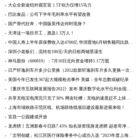
大众全新途铠外观官宣 1.5T动力仅增15马力
巴比食品：公司下半年毛利率水平有望改善
国产替代狂奔，中国版英伟达何时现身？
天津这一项目开工，惠及1.3万人！
中国人寿上半年原保费收入达4700亿 华润置地6月销售额同比跌逾三成 ｜港股7月10日公告精选
深圳小老板们，流转在100元/天的日租商铺里谋生
神马股份（600810）：7月10日北向资金增持5.17万股
日产轩逸刹车片多少公里换（2012款新轩逸刹车片多久更换一次？）
美国今年已发生367起大规模枪击事件 美媒：全年总数或破纪录
《重庆市互联网发展报告2022》发布 重庆数字化水平位列全国第9位
共享充电宝电用完只充了30% 网友吐槽：充电的速度赶不上掉电速度【附共享充电宝市场规模预测】
上海市域铁路示范区线、机场联络线项目建设最新进展来啦！
宜昌一公园建成开放
龙虎榜丨五洲新春今日跌7.43% 知名游资现身龙虎榜 赵老哥净卖出828.84万元
「文明创建」松江区医疗保险事务中心成功入选 “2023年度上海市优秀企业爱心榜”