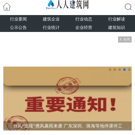
行业要闻
建筑企业
行业动态
行业解读
搜索
公示公告
行业统计
企业经营
建筑知识
X 关闭
台风“圆规”携风裹雨来袭 广东深圳、珠海等地停课停工