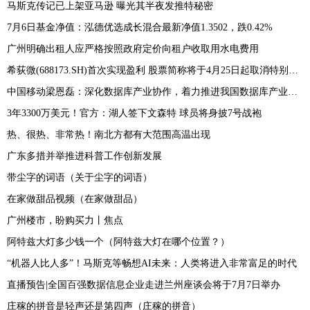
马斯克传记已上架亚马逊 曝光其半夜发推特秘密
7月6日基金净值：泓德优选成长混合最新净值1.3502，跌0.42%
广州明确出租人应严格按照政府定价向租户收取用水电费用
希荻微(688173.SH)首次实现盈利 股票简称将于4月25日起取消特别标识
中国移动梁恩磊：深化数据库产业协作，着力推进我国数据库产业高质量发展
3年3300万美元！官方：湖人签下文森特 球员将身披7号战袍
热、很热、非常热！南北方都有大范围高温出现
广东多措并举推进科普工作创新发展
带尘字的词语（关于尘字的词语）
在家做甜品视频（在家做甜品）
广州楼市，盼购买力丨焦点
阿特兹大灯多少钱一个（阿特兹大灯在哪个位置？）
“机器人比人多”！马斯克等畅想AI未来：人类将进入非常富足的时代
直播预告|全国百强数据信息企业走进兰州座谈会将于7月7日举办
庄稼的拼音是轻声还是第四声（庄稼的拼音）