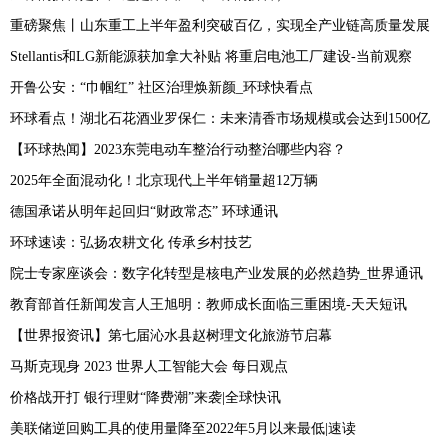
重磅聚焦丨山东重工上半年盈利突破百亿，实现全产业链高质量发展
Stellantis和LG新能源获加拿大补贴 将重启电池工厂建设-当前观察
开鲁公安：“巾帼红” 社区治理焕新颜_环球快看点
环球看点！湖北石花酒业罗保仁：未来清香市场规模或会达到1500亿
【环球热闻】2023东莞电动车整治行动整治哪些内容？
2025年全面混动化！北京现代上半年销量超12万辆
德国承诺从明年起回归“财政常态” 环球通讯
环球速读：弘扬农耕文化 传承乡村技艺
院士专家座谈会：数字化转型是核电产业发展的必然趋势_世界通讯
教育部首任新闻发言人王旭明：教师成长面临三重困境-天天短讯
【世界报资讯】第七届沁水县赵树理文化旅游节启幕
马斯克现身 2023 世界人工智能大会 每日观点
价格战开打 银行理财“降费潮”来袭|全球快讯
美联储逆回购工具的使用量降至2022年5月以来最低|速读