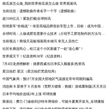
南瓜派怎么做_我的世界南瓜派怎么做 世界观速讯
当前信息：遗憾歌曲作者名字一个字（遗憾歌曲）
超3180亿元！紧急拦截|全球快讯
拒绝新车“价格战”！埃安高端品牌首款车型上市，目标：成为中国电动车界保时捷_热点评
全球时讯：人做成肥皂需要什么技术（介绍手工肥皂制作的方法与方法）
当前视点！商场天花板塌落雨水倾泻 幸无人员伤亡
社区长廊连民心，松江这个小区新建了一处“连心廊”！
世界观天下！纪昌资料30字（纪昌资料）
7月4日龙虎榜解析：德赛西威当日净买入额最多|热资讯
星汉灿烂 星汉（星汉灿烂梵昌结局）
中国气象局：预计7月全国大部地区气温接近常年同期到偏高
消息称 R 星将于 8 月发布《荒野大镖客：救赎》游戏重制版|天天关注
日本平均地价连续2年上涨 环球快播
斯基拉：费兰-门迪收到沙特丰厚报价，可能今夏离开皇马_全球播报