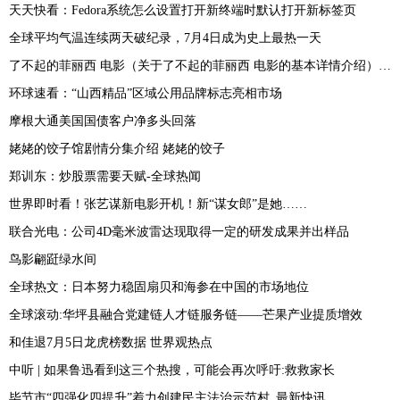
天天快看：Fedora系统怎么设置打开新终端时默认打开新标签页
全球平均气温连续两天破纪录，7月4日成为史上最热一天
了不起的菲丽西 电影（关于了不起的菲丽西 电影的基本详情介绍）_快播
环球速看：“山西精品”区域公用品牌标志亮相市场
摩根大通美国国债客户净多头回落
姥姥的饺子馆剧情分集介绍 姥姥的饺子
郑训东：炒股票需要天赋-全球热闻
世界即时看！张艺谋新电影开机！新“谋女郎”是她……
联合光电：公司4D毫米波雷达现取得一定的研发成果并出样品
鸟影翩跹绿水间
全球热文：日本努力稳固扇贝和海参在中国的市场地位
全球滚动:华坪县融合党建链人才链服务链——芒果产业提质增效
和佳退7月5日龙虎榜数据 世界观热点
中听 | 如果鲁迅看到这三个热搜，可能会再次呼吁:救救家长
毕节市“四强化四提升”着力创建民主法治示范村_最新快讯