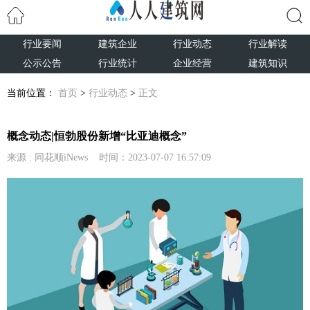
行业要闻
建筑企业
行业动态
行业解读
搜索
公示公告
行业统计
企业经营
建筑知识
当前位置：
首页
>
行业动态
>
正文
概念动态|恒勃股份新增“比亚迪概念”
来源 : 同花顺iNews 时间：2023-07-07 16:57:09