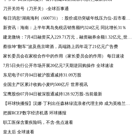
刀开关符号（刀开关）-全球百事通
每日消息!湖南海利（600731）：股价成功突破年线压力位-后市看多（涨）（07-05）
新资讯：海南：上半年离岛免税店销售额约324亿元 同比增长31％
建龙微纳：7月4日融资买入229.71万元，融资融券余额1.32亿元_世界快资讯
​蔡徐坤“翻车”波及燕京啤酒，高端路上四年花了21亿元广告费
家长委员会在家校合作中的作用（家长委员会的作用） 每日速读
7月5日央行公开市场开展20亿元7天期逆回购操作 全球速读
东尼电子07月04日被沪股通减持31.09万股
全国主产区累计收购小麦约500亿斤 世界视讯
宝鹰股份07月04日被深股通减持128.92万股-当前最新
【环球快播报】汉娜·丁利出任森林绿流浪者代理主帅 成为英格兰前四级别联赛首位女教练
把握RCEP数字经济机遇 环球播报
职工医保含重疾险吗，不含-焦点速看
皇太后 全球速看