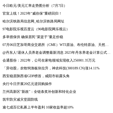
今日欧元/美元汇率走势图分析（7月7日）
官宣上线！2023年“威你保”重磅回归！
哈尔滨铁路局信息网_哈尔滨铁路局网址
97电影院乐视百度云（96电影院网乐视云）
多举措保供 确保居民“菜篮子”量足价稳
07月06日芝加哥商业交易所（CME）WTI原油、布伦特原油、天然气成交量及未平仓数据
@丹东人!退休人员养老金调整最新消息 2023年丹东养老金计算公式及方法
会通股份：2022年，公司在家电领域实现收入256901.35万元
「异动股」农牧饲渔板块拉升，神农科技(300189.CN)涨14.11%
西安稳居陕西省GDP榜首，咸阳市崭露头角
央行今日开展20亿元逆回购操作
兰州高新区“新政”：全链条奖补创新和转化企业
筑牢防灾减灾坚固防线
逾七成百亿私募上半年盈利 10家收益率超10%