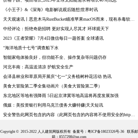
价格下跌、项目增长,2023年全球太阳能需求将增长40%|讯息
《小王子》&《深海》电影解说观后随想|世界时讯
天天观速讯丨恶意木马RustBucket瞄准苹果macOS而来，现有杀毒软件难以检测
中经评论：拒绝奇葩招聘 更好实现人尽其才 环球观天下
2023《王者荣耀》7月4日微信每日一题答案 全球通讯
“海洋地质十七号”调查船下水
智能家电体验良好，但功能不全、操作复杂等问题仍存
河北丰南：高温送清凉 护航安全生产
会泽县林业和草原局开展庆“七一”义务植树种花活动 热讯
美食大冒险第二季全集动画片（美食大冒险第二季）
东北地区等地有强降雨 5日起京津冀等地高温将再度发展加强
俄媒：美投资银行利用乌克兰债务大赚特赚|天天短讯
安全警告此网页包含的内容（此网页包含的内容将不使用安全的https）_焦点速讯
Copyright © 2015-2022 人人建筑网版权所有 备案号：
粤ICP备18023326号-36
联系邮
箱：8557298@qq.com