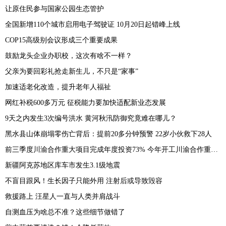
让原住民参与国家公园生态管护
全国新增110个城市启用电子驾驶证 10月20日起错峰上线
COP15高级别会议形成三个重要成果
鼓励龙头企业办职校，这次有啥不一样？
父亲为要回彩礼抢走新生儿，不只是“家事”
加速适老化改造，提升老年人福祉
网红补税600多万元 征税能力要加快适配新业态发展
9天之内发生3次编号洪水 黄河秋汛防御究竟难在哪儿？
黑水县山体崩塌零伤亡背后：提前20多分钟预警 22岁小伙救下28人
前三季度川渝合作重大项目完成年度投资73% 今年开工川渝合作重大项目64个
新疆阿克苏地区库车市发生3.1级地震
不盲目跟风！生长因子只能外用 注射后或导致毁容
救援路上 汪星人一直与人类并肩战斗
自测血压为啥总不准？这些细节做错了