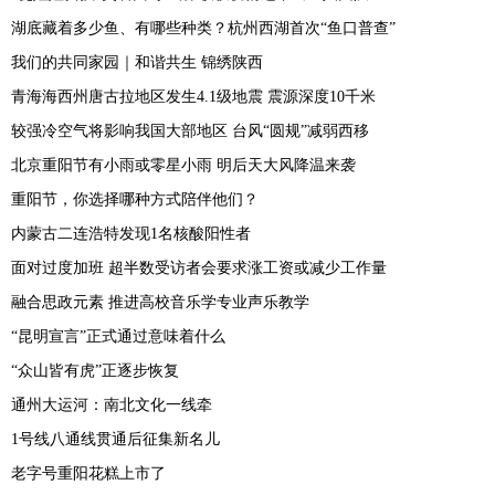
湖底藏着多少鱼、有哪些种类？杭州西湖首次“鱼口普查”
我们的共同家园｜和谐共生 锦绣陕西
青海海西州唐古拉地区发生4.1级地震 震源深度10千米
较强冷空气将影响我国大部地区 台风“圆规”减弱西移
北京重阳节有小雨或零星小雨 明后天大风降温来袭
重阳节，你选择哪种方式陪伴他们？
内蒙古二连浩特发现1名核酸阳性者
面对过度加班 超半数受访者会要求涨工资或减少工作量
融合思政元素 推进高校音乐学专业声乐教学
“昆明宣言”正式通过意味着什么
“众山皆有虎”正逐步恢复
通州大运河：南北文化一线牵
1号线八通线贯通后征集新名儿
老字号重阳花糕上市了