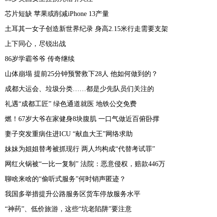
芯片短缺 苹果或削减iPhone 13产量
土耳其一女子创造新世界纪录 身高2.15米行走需要支架
上下同心，尽锐出战
86岁学霸爷爷 传奇继续
山体崩塌 提前25分钟预警救下28人 他如何做到的？
成都大运会、垃圾分类……都是少先队员们关注的
礼遇“成都工匠” 绿色通道就医 地铁公交免费
燃！67岁大爷在家健身8块腹肌 一口气做近百俯卧撑
妻子突发重病住进ICU “献血大王”网络求助
妹妹为姐姐替考被抓现行 两人均构成“代替考试罪”
网红火锅被“一比一复制” 法院：恶意侵权，赔款446万
聊啥来啥的“偷听式服务”何时销声匿迹？
我国多举措提升公路服务区货车停放服务水平
“神药”、低价旅游，这些“坑老陷阱”要注意