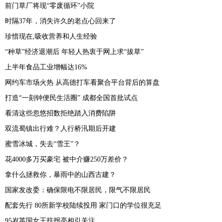
前门草厂将现“零废循环”小院
时隔37年，消失许久的老点心回来了
珍惜现在,吸收营养和人生经验
“种草”经济退潮后 年轻人热衷于网上求“拔草”
上半年食品工业增幅达16%
网约车市场火热 从高德打车看聚合平台背后的算盘
打造“一刻钟便民生活圈” 成都全国首批试点
看清这些忽悠招数拒绝踏入消费陷阱
双流蜀镇出行难？人行桥汛期后开建
蜜雪冰城，失去“雪王”？
花4000多万买豪宅 被中介赚250万差价？
拿什么拯救你，暴雨中的山西古建？
国家发改委：确保限电不限居民，限气不限居民
配套先行 80所新学校陆续投用 家门口的学位很充足
95岁英国女王拄拐亮相引关注