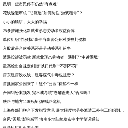
昆明一些市民停车仍然“有点难”
花钱躲避审核 “防沉迷”如何防住“游戏租号”？
小小的馕饼，大大的幸福
25条措施强化新就业形态劳动者权益保障
单位组织“性骚扰”事件当事者公开对质被判侵权
入股后是合伙关系还是劳动关系引纷争
遭遇投诉被罚款 新就业形态劳动者：遇到了“申诉困境”
最高检出台规定剑指“以罚代刑”“不刑不罚”
房东租房没收钱，租客煤气中毒也担责？
首批国家公园来了！这个“公园”有些不一样
合同纠纷案频发 完不成考核“卷铺盖走人”合法吗？
铁路与地方110联动化解线路危机
上海多部门联合下发指导意见 最大限度把劳务派遣工外包工组织到工会中来
台风“圆规”影响减弱 海南多地陆续发布中小学复课通知