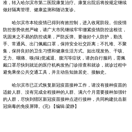
准，转入哈尔滨市第二医院康复治疗。康复出院后将按规定继续
做好隔离管理、健康监测和随访复诊。
哈尔滨市本轮疫情已得到有效控制，进入收尾阶段。但疫情
防控形势依然严峻，请广大市民继续牢牢绷紧疫情防控这根弦，
巩固来之不易的防控成果，严防反弹。要做好个人防护，勤洗
手、常通风、出门佩戴口罩，保持安全社交距离；不扎堆、不聚
集，保持良好的卫生习惯和健康生活方式。如出现发热、干咳、
乏力、咽痛、嗅(味)觉减退、腹泻等症状，请勿自行服药，需佩
戴口罩尽快到就近的医疗机构发热门诊排查和就诊，就诊过程中
避免乘坐公共交通工具，并主动告知旅居史、接触史。
哈尔滨市已正式恢复新冠疫苗接种工作，请没有接种疫苗的
适龄人群、没有完成全程接种的人群、满六个月需要接种加强针
的人群，尽快到辖区新冠疫苗接种点进行接种，共同构建抗击新
冠病毒的免疫屏障。(完)
【编辑:梁静】