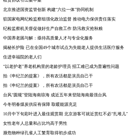
租赁协议引出案中案
北京推进国资监管创新 构建“六位一体”协同机制
驻国家电网纪检监察组强化政治监督 推动电力保供责任落实
纪检监察机关督促做好生产自救工作 防汛救灾抢秋粮
中国养老困与解：亟待高质量人才与专业化服务
揭秘长护险 已在全国49个城市试点为失能老人提供生活医疗服务
住进幸福院的老人们
“以老护老”养老机构里的老龄护理员 招工难已成为普遍性问题
拍《申纪兰的提案》，所有农活都是演员自己干
拍《申纪兰的提案》，所有农活都是演员自己干
台风“圆规”登陆海南琼海 成近五年来登陆海南最强台风
今冬明春煤炭供应有保障 取暖能源充足
10月中下旬彩叶进入最佳观赏期 北京游客可就近赏红不必“扎堆儿”
女性老年人总量和占比均高于男性
濒危物种绿孔雀人工繁育取得初步成功