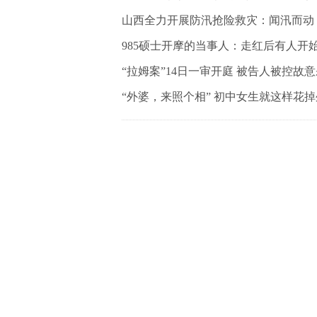
山西全力开展防汛抢险救灾：闻汛而动
985硕士开摩的当事人：走红后有人开
“拉姆案”14日一审开庭 被告人被控故
“外婆，来照个相” 初中女生就这样花掉