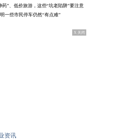
 “神药”、低价旅游，这些“坑老陷阱”要注意
 昆明一些市民停车仍然“有点难”
X 关闭
业资讯