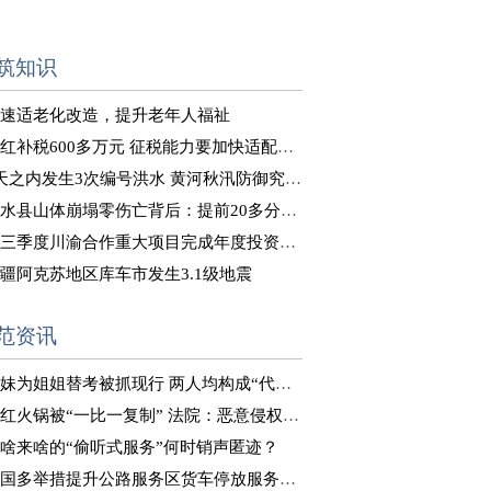
筑知识
 加速适老化改造，提升老年人福祉
· 网红补税600多万元 征税能力要加快适配新业态发展
· 9天之内发生3次编号洪水 黄河秋汛防御究竟难在哪儿？
· 黑水县山体崩塌零伤亡背后：提前20多分钟预警 22岁小伙救下28人
· 前三季度川渝合作重大项目完成年度投资73% 今年开工川渝合作重大项目64个
 新疆阿克苏地区库车市发生3.1级地震
范资讯
· 妹妹为姐姐替考被抓现行 两人均构成“代替考试罪”
· 网红火锅被“一比一复制” 法院：恶意侵权，赔款446万
 聊啥来啥的“偷听式服务”何时销声匿迹？
· 我国多举措提升公路服务区货车停放服务水平