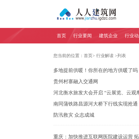
首页
行业要闻
建筑企业
行业动
您当前的位置：
首页
>
行业解读
>
列表
多地提前供暖！你所在的地方供暖了吗
贵州村寨融入交通网
河北衡水旅发大会开启 “云展览、云观
南同蒲铁路昌源河大桥下行线实现抢通
防汛救灾 众志成城
重庆：加快推进互联网医院建设运营 