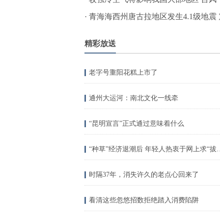
·
青海海西州唐古拉地区发生4.1级地震 
精彩放送
老字号重阳花糕上市了
通州大运河：南北文化一线牵
“昆明宣言”正式通过意味着什么
“种草”经济退潮后 
时隔37年，消失许久的老点心回来了
看清这些忽悠招数拒绝踏入消费陷阱