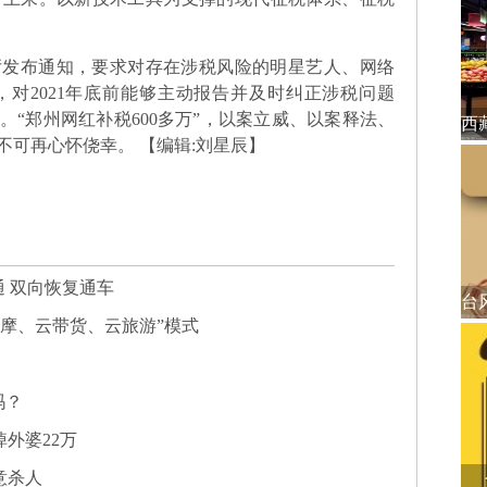
布通知，要求对存在涉税风险的明星艺人、网络
对2021年底前能够主动报告并及时纠正涉税问题
“郑州网红补税600多万”，以案立威、以案释法、
不可再心怀侥幸。
【编辑:刘星辰】
 双向恢复通车
观摩、云带货、云旅游”模式
吗？
掉外婆22万
意杀人