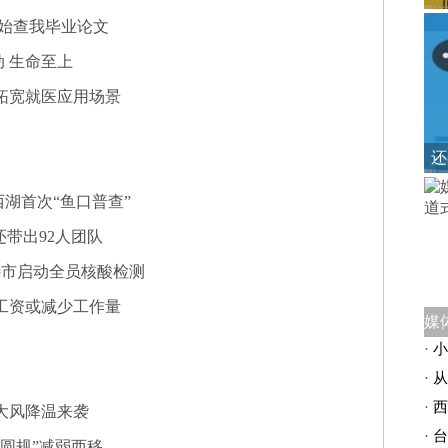
开始查我毕业论文
 生命至上
拓宽就医应用场景
还
湖首次“鱼口普查”
还带出92人团队
特市启动全员核酸检测
工资或减少工作量
·
小
·
从
·
西
大风降温来袭
·
台
圆规”减弱西移