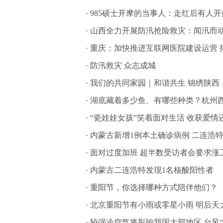
·
985硕士开摩的当事人：走红后有人
·
山西全力开展防汛抢险救灾：闻汛而动
·
重庆：加快推进互联网医院建设运营 
·
防汛救灾 众志成城
·
我们的共同家园｜和谐共生 锦绣陕西
·
湖底藏着多少鱼、有哪些种类？杭州西
·
“瓷娃娃女孩”笑着面对生活 收获爱情
·
内蒙古新增1例本土确诊病例 二连浩
·
面对过度加班 超半数受访者会要求涨
·
内蒙古二连浩特发现1名核酸阳性者
·
重阳节，你选择哪种方式陪伴他们？
·
北京重阳节有小雨或零星小雨 明后天
·
较强冷空气将影响我国大部地区 台风“