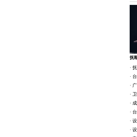
·
抚
·
台
·
广
·
卫
·
成
·
台
·
设
·
设