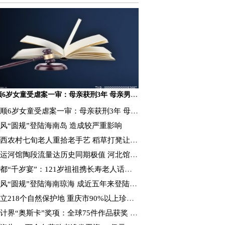
抚顺6岁女童受虐案一审：母亲获刑3年 母亲男友获刑16年
顺6岁女童受虐案一审：母亲获刑3年 母亲男友获刑16年
风“圆规”登陆海南岛 造成较严重影响
西农村七旬老人重拾老手艺 稻草打凳让秸秆“变废为宝”
运河馆陶段流量达历史同期极值 河北馆陶抗洪抢收
都“千岁宴”：121岁祖祖携长寿老人话重阳
风“圆规”登陆海南琼海 成近五年来登陆海南最强台风
立218个自然保护地 重庆市90%以上珍稀濒危野生动植物获保护
计界“奥斯卡”奖项：全球75件作品获奖 1件来自厦门