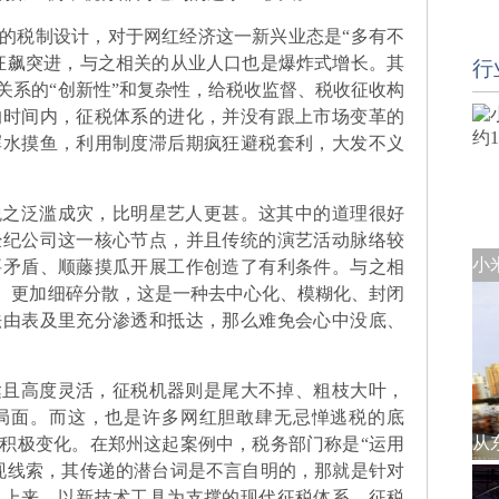
税制设计，对于网红经济这一新兴业态是“多有不
狂飙突进，与之相关的从业人口也是爆炸式增长。其
行
关系的“创新性”和复杂性，给税收监督、税收征收构
的时间内，征税体系的进化，并没有跟上市场变革的
浑水摸鱼，利用制度滞后期疯狂避税套利，大发不义
泛滥成灾，比明星艺人更甚。这其中的道理很好
经纪公司这一核心节点，并且传统的演艺活动脉络较
要矛盾、顺藤摸瓜开展工作创造了有利条件。与之相
蔽、更加细碎分散，这是一种去中心化、模糊化、封闭
法由表及里充分渗透和抵达，那么难免会心中没底、
高度灵活，征税机器则是尾大不掉、粗枝大叶，
局面。而这，也是许多网红胆敢肆无忌惮逃税的底
积极变化。在郑州这起案例中，税务部门称是“运用
现线索，其传递的潜台词是不言自明的，那就是针对
了上来。以新技术工具为支撑的现代征税体系、征税