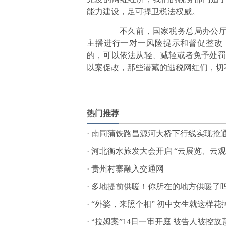
能力建设，足可捍卫税法权威。
不久前，国家税务总局办公厅发
主播进行一对一风险提示和督促整改，
的，可以依法从轻、减轻或者免予处罚。
以案促改，那些潜藏的逃税网红们，切
标签：
热门推荐
·
南同蒲铁路昌源河大桥下行线实现抢通
·
河北衡水旅发大会开启 “云展览、云
·
贵州村寨融入交通网
·
多地提前供暖！你所在的地方供暖了
·
“外婆，来照个相” 初中女生就这样花
·
“拉姆案”14日一审开庭 被告人被控故