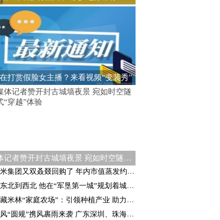
在打赏假脸女主播？来看视频“变装秀”
媒体记者赞开封古城墙夜景 宛如时空隧道式“穿越”体验
米集团又双叒叕回购了 年内市值蒸发约1990亿港元
东北到西北 他在“军垦第一城”规划着城建未来
藏米林“家庭农场”：引领种植产业 助力乡村振兴
风“圆规”携风裹雨来袭 广东深圳、珠海等地停课停工