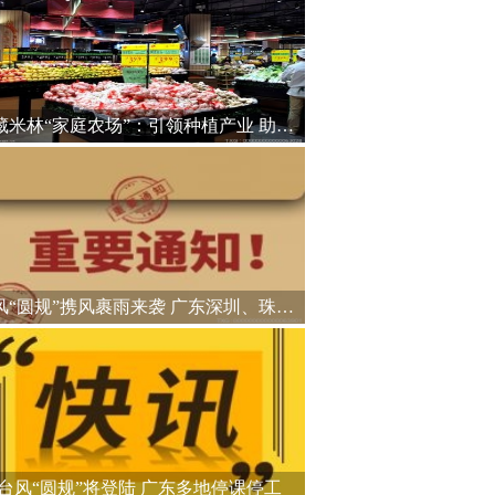
西藏米林“家庭农场”：引领种植产业 助力乡村振兴
台风“圆规”携风裹雨来袭 广东深圳、珠海等地停课停工
台风“圆规”将登陆 广东多地停课停工