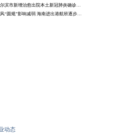
尔滨市新增治愈出院本土新冠肺炎确诊病例4例
风“圆规”影响减弱 海南进出港航班逐步恢复
业动态