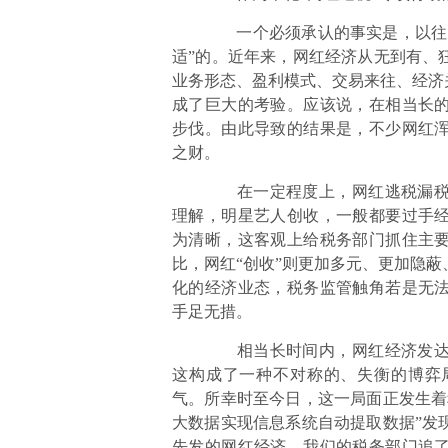
一个必须承认的事实是，以往的
适”的。近年来，网红经济从无到有、
业务形态、盈利模式、交易来往、经济
成了巨大的考验。应该说，在相当长
步伐。由此导致的结果是，不少网红
之财。
在一定程度上，网红逃税漏税之
理解，明星艺人创收，一般都要过手
为清晰，这客观上给税务部门抓住主
比，网红“创收”则更加多元、更加隐
化的经济业态，税务监管触角若是无
手足无措。
相当长时间内，网红经济发达且
这构成了一种不对称的、失衡的博弈
气。所幸时至今日，这一局面正发生着
大数据实现信息系统自动提取数据”发
先发的网红经济，我们的税务部门追