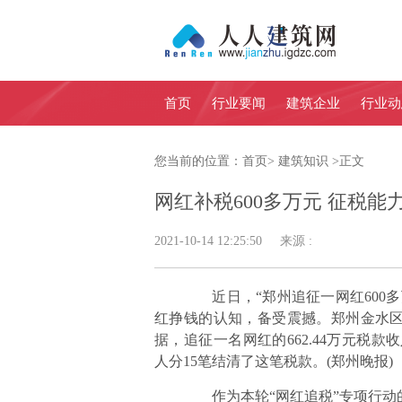
首页
行业要闻
建筑企业
行业动
您当前的位置：
首页
>
建筑知识
>
正文
网红补税600多万元 征税
2021-10-14 12:25:50 来源 :
近日，“郑州追征一网红600多
红挣钱的认知，备受震撼。郑州金水
据，追征一名网红的662.44万元税款
人分15笔结清了这笔税款。(郑州晚报)
作为本轮“网红追税”专项行动