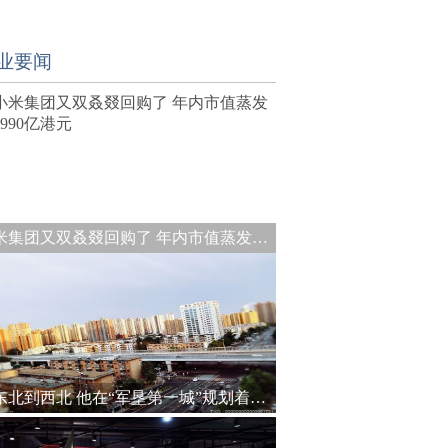
业要闻
小米集团又双叒叕回购了 年内市值蒸发约1990亿港元
从东北到西北 他在“军垦第一城”规划着城建未来