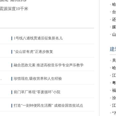
·
哈
震源深度10千米
·
台
·
还
·
媒
·
山
1号线八通线贯通后征集新名儿
建
“众山皆有虎”正逐步恢复
·
关
融合思政元素 推进高校音乐学专业声乐教学
·
哈
·
江
年轻人热衷于网上求“拔草”
珍惜现在,吸收营养和人生经验
·
粤
·
福
前门草厂将现“零废循环”小院
·
汾
·
江
打造“一刻钟便民生活圈” 成都全国首批试点
·
“