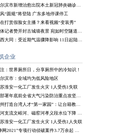
尔滨市新增治愈出院本土新冠肺炎确诊病例8例
风“圆规”将登陆 广东多地停课停工
在打赏假脸女主播？来看视频“变装秀”
体记者赞开封古城墙夜景 宛如时空隧道式“穿越”体验
西大同：受近期气温骤降影响 11日起陆续供暖
筑企业
注：世界厕所日，分享厕所中的冷知识！
尔滨市：全域均为低风险地区
苏淮安一化工厂发生火灾 1人受伤1失联
部署年底前全省大气污染防治重点攻坚工作
州打造台湾人才“第一家园”：让台籍教师“来得了、留得下”
河支流文峪河、磁窑河孝义段水位下降 正在推进决口封堵
苏淮安一化工厂发生火灾 1人受伤1人失联
净网2021”专项行动侦破案件3.7万余起 抓获嫌犯8万余人