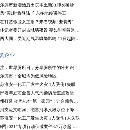
尔滨市新增治愈出院本土新冠肺炎确诊病例8例
风“圆规”将登陆 广东多地停课停工
在打赏假脸女主播？来看视频“变装秀”
体记者赞开封古城墙夜景 宛如时空隧道式“穿越”体验
西大同：受近期气温骤降影响 11日起陆续供暖
筑企业
注：世界厕所日，分享厕所中的冷知识！
尔滨市：全域均为低风险地区
苏淮安一化工厂发生火灾 1人受伤1失联
部署年底前全省大气污染防治重点攻坚工作
州打造台湾人才“第一家园”：让台籍教师“来得了、留得下”
河支流文峪河、磁窑河孝义段水位下降 正在推进决口封堵
苏淮安一化工厂发生火灾 1人受伤1人失联
净网2021”专项行动侦破案件3.7万余起 抓获嫌犯8万余人