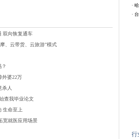
·
哈
·
台
 双向恢复通车
观摩、云带货、云旅游”模式
吗？
掉外婆22万
意杀人
开始查我毕业论文
 生命至上
拓宽就医应用场景
行