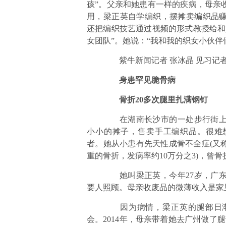
孩”。父亲和她患有一样的疾病，母亲
用，梁正英自学编织，摆摊卖编织品
还把编织技艺通过视频的形式教授给和
女团队”。她说：“我和我的织女小伙伴
紫牛新闻记者 张冰晶 见习记者
身患罕见脆骨病
骨折20多次腿里扎满钢钉
在湖南长沙市的一处步行街上，
小小的摊子，售卖手工编织品。很难
者。她从小患有先天性成骨不全症(又
重的骨折，发病率约10万分之3)，曾骨
她叫梁正英，今年27岁，广东
要人照顾。母亲收废品的微薄收入是家
因为病情，梁正英的腿部日渐
会。2014年，母亲带着她去广州做了