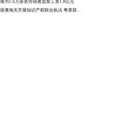
海为1.6万余名劳动者追发工资1.8亿元
港澳海关开展知识产权联合执法 粤查获侵权货物超5万件