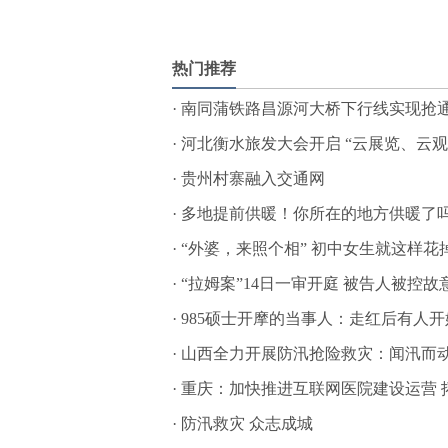
标签：
热门推荐
·
南同蒲铁路昌源河大桥下行线实现抢通
·
河北衡水旅发大会开启 “云展览、云
·
贵州村寨融入交通网
·
多地提前供暖！你所在的地方供暖了
·
“外婆，来照个相” 初中女生就这样花
·
“拉姆案”14日一审开庭 被告人被控故
·
985硕士开摩的当事人：走红后有人
·
山西全力开展防汛抢险救灾：闻汛而动
·
重庆：加快推进互联网医院建设运营 
·
防汛救灾 众志成城