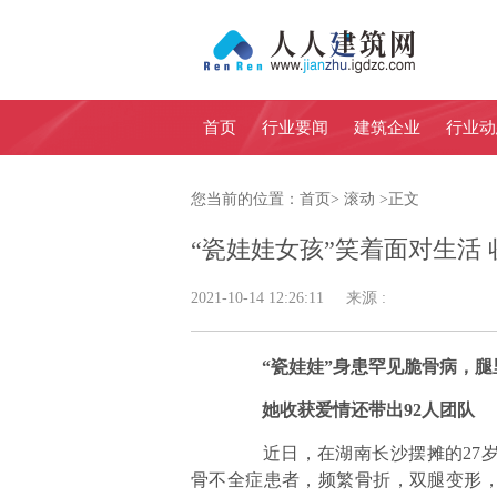
首页
行业要闻
建筑企业
行业动
您当前的位置：
首页
>
滚动
>
正文
“瓷娃娃女孩”笑着面对生活 
2021-10-14 12:26:11 来源 :
“瓷娃娃”身患罕见脆骨病，腿
她收获爱情还带出92人团队
近日，在湖南长沙摆摊的27岁
骨不全症患者，频繁骨折，双腿变形，