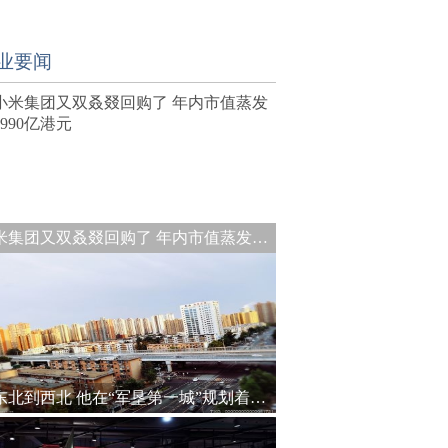
业要闻
小米集团又双叒叕回购了 年内市值蒸发约1990亿港元
从东北到西北 他在“军垦第一城”规划着城建未来