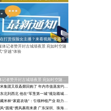
在打赏假脸女主播？来看视频“变装秀”
媒体记者赞开封古城墙夜景 宛如时空隧道式“穿越”体验
米集团又双叒叕回购了 年内市值蒸发约1990亿港元
东北到西北 他在“军垦第一城”规划着城建未来
藏米林“家庭农场”：引领种植产业 助力乡村振兴
风“圆规”携风裹雨来袭 广东深圳、珠海等地停课停工