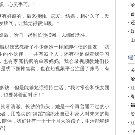
织，心灵手巧。”
·
哈
·
台
有好感的，后来接触、恋爱、结婚，相处久了，发
·
还
发脾气，让我觉得很温暖。”
·
媒
婚后，他们一起到长沙摆摊，以编织为生。
·
山
织技艺教给了不少像她一样腿脚不便的朋友，“我
生的小伙伴，一共有92个人，还有些是跟着我学习
建
，也有家庭拮据的单亲妈妈。我会录视频教她们技
要是线下摆摊售卖，也在短视频平台注册了账号，有
·
关
·
哈
钱，但是能够勉强维持生活，“我时常会和织女团
·
江
，也要笑着面对呀！”
·
粤
·
福
容清澈。长沙的街头，她是一个再普通不过的小
者，用指尖的“舞蹈”编织出自己和家人对未来的期
·
汾
夫陪伴，我们还有一个十个月大的孩子，生活能够继
·
江
韬】
·
“