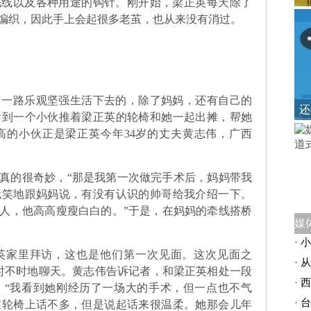
以及各种用途的钩针。刚开始，梁正英每天除了
编织，因此手上会起很多老茧，也从来没有消过。
路乐观坚强生活下去的，除了妈妈，还有自己的
还
看到一个小伙推着梁正英的轮椅和她一起出摊，帮她
高的小伙正是梁正英今年34岁的丈夫黄志伟，广西
的很奇妙，“那是我第一次做完手术后，妈妈带我
玩笑地跟妈妈说，有没有认识的帅哥给我介绍一下。
人，他高高瘦瘦白白的。”于是，在妈妈的牵线搭桥
·
小
英家里拜访，这也是他们第一次见面。这次见面之
·
从
时不时地聊天。黄志伟告诉记者，和梁正英相处一段
·
西
，“我看到她刚经历了一场大的手术，但一点也不气
·
台
在轮椅上话不多，但是说起话来很温柔。她那会儿年