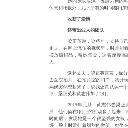
她的床头放满了五颜六色的毛线
休息和吃饭外，几乎所有的时间都用来
收获了爱情
还带出92人的团队
梁正英说，这些年，支持自己一
丈夫。在网上流传的视频里，时常能
摆放编织品，帮她售卖，这名瘦瘦高
人。
谈起丈夫，梁正英直言，缘分真
去医院拍片，在拍片室的门口，我开
妈妈突然想起来了，说我还真认识一个
下，梁正英和黄志伟加了QQ。
2015年元旦，黄志伟去梁正
后，他们俩在QQ上的互动多了起来，
时间后，发现她是一个很坚强的女孩
馁，脸上时常挂着甜甜的微笑。她坐