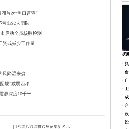
湖首次“鱼口普查”
还带出92人团队
特市启动全员核酸检测
工资或减少工作量
·
抚
·
台
大风降温来袭
·
广
圆规”减弱西移
·
卫
震源深度10千米
·
成
·
台
·
设
·
设
1号线八通线贯通后征集新名儿