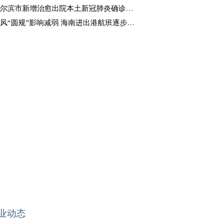
尔滨市新增治愈出院本土新冠肺炎确诊病例4例
风“圆规”影响减弱 海南进出港航班逐步恢复
业动态