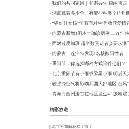
·
我们的共同家园｜和谐共生 锦绣陕西
·
湖底藏着多少鱼、有哪些种类？杭州西
·
“瓷娃娃女孩”笑着面对生活 收获爱情
·
内蒙古新增1例本土确诊病例 二连浩
·
面对过度加班 超半数受访者会要求涨
·
内蒙古二连浩特发现1名核酸阳性者
·
重阳节，你选择哪种方式陪伴他们？
·
北京重阳节有小雨或零星小雨 明后天
·
较强冷空气将影响我国大部地区 台风“
·
青海海西州唐古拉地区发生4.1级地震 
精彩放送
老字号重阳花糕上市了