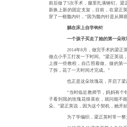
前后做了5次手术，腿里扎满钢钉。梁
新换上新的固定支架，目前，在梁正
穿了一根髓内针，“因为髓内针是从脚
躺在床上自学钩针
一个孩子买走了她的第一朵玫
2014年8月，做完手术的梁正
做点小手工打发一下时间。”梁正英说
上搜一些教程，自己照着做。做的第
了拆，花了一天时间才完成。”
也正是这朵玫瑰花，开启了梁正
“当时临近教师节，妈妈有个邻
子看到我的玫瑰花很喜欢，就问能不
朵。”梁正英说，因为这个契机，她开
为了学编织，梁正英时常一整天