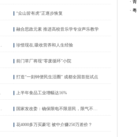
·
青
·
粤
“众山皆有虎”正逐步恢复
融合思政元素 推进高校音乐学专业声乐教学
年轻人热衷于网上求“拔草”
珍惜现在,吸收营养和人生经验
前门草厂将现“零废循环”小院
打造“一刻钟便民生活圈” 成都全国首批试点
台背后的算盘
上半年食品工业增幅达16%
陆续投用 家门口的学位很充足
国家发改委：确保限电不限居民，限气不限居民
花4000多万买豪宅 被中介赚250万差价？