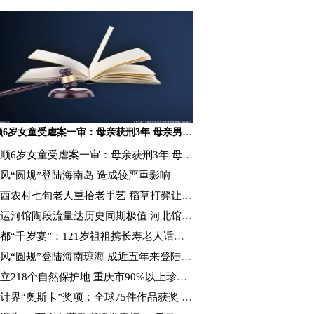
抚顺6岁女童受虐案一审：母亲获刑3年 母亲男友获刑16年
顺6岁女童受虐案一审：母亲获刑3年 母亲男友获刑16年
风“圆规”登陆海南岛 造成较严重影响
西农村七旬老人重拾老手艺 稻草打凳让秸秆“变废为宝”
运河馆陶段流量达历史同期极值 河北馆陶抗洪抢收
都“千岁宴”：121岁祖祖携长寿老人话重阳
风“圆规”登陆海南琼海 成近五年来登陆海南最强台风
立218个自然保护地 重庆市90%以上珍稀濒危野生动植物获保护
计界“奥斯卡”奖项：全球75件作品获奖 1件来自厦门