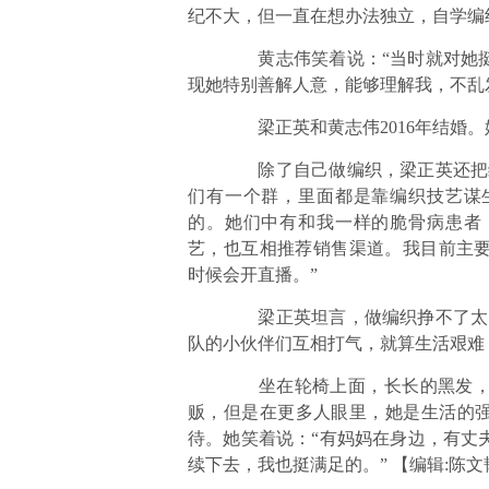
纪不大，但一直在想办法独立，自学编
黄志伟笑着说：“当时就对她挺
现她特别善解人意，能够理解我，不乱
梁正英和黄志伟2016年结婚。
除了自己做编织，梁正英还把编
们有一个群，里面都是靠编织技艺谋
的。她们中有和我一样的脆骨病患者
艺，也互相推荐销售渠道。我目前主
时候会开直播。”
梁正英坦言，做编织挣不了太多
队的小伙伴们互相打气，就算生活艰难
坐在轮椅上面，长长的黑发，笑
贩，但是在更多人眼里，她是生活的强
待。她笑着说：“有妈妈在身边，有丈
续下去，我也挺满足的。”
【编辑:陈文