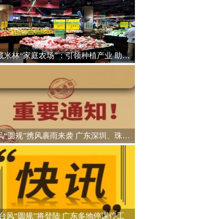
西藏米林“家庭农场”：引领种植产业 助力乡村振兴
台风“圆规”携风裹雨来袭 广东深圳、珠海等地停课停工
台风“圆规”将登陆 广东多地停课停工