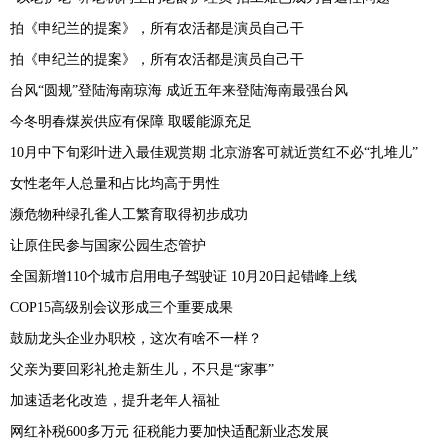
拍《申纪兰的提案》，所有农活都是演员自己干
拍《申纪兰的提案》，所有农活都是演员自己干
台风“圆规”登陆海南琼海 成近五年来登陆海南最强台风
今冬明春煤炭供应有保障 取暖能源充足
10月中下旬彩叶进入最佳观赏期 北京游客可就近赏红不必“扎堆儿”
女性老年人总量和占比均高于男性
濒危物种绿孔雀人工繁育取得初步成功
让原住民参与国家公园生态管护
全国新增110个城市启用电子驾驶证 10月20日起错峰上线
COP15高级别会议形成三个重要成果
鼓励龙头企业办职校，这次有啥不一样？
父亲为要回彩礼抢走新生儿，不只是“家事”
加速适老化改造，提升老年人福祉
网红补税600多万元 征税能力要加快适配新业态发展