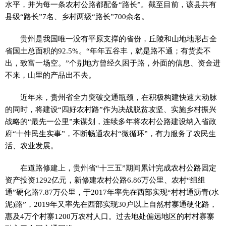
水平，并为每一条农村公路都配备“路长”。截至目前，该县共有
县级“路长”7名、乡村两级“路长”700余名。
贵州是我国唯一没有平原支撑的省份，丘陵和山地地形占全
省国土总面积的92.5%。“年年五谷丰，就是路不通；有货卖不
出，致富一场空。”个别地方曾经久困于路，外面的信息、资金进
不来，山里的产品出不去。
近年来，贵州省全力突破交通瓶颈，在积极构建快速大动脉
的同时，将建设“四好农村路”作为决战脱贫攻坚、实施乡村振兴
战略的“最先一公里”来谋划，连续多年将农村公路建设纳入省政
府“十件民生实事”，不断畅通农村“微循环”，有力服务了农民生
活、农业发展。
在道路修建上，贵州省“十三五”期间累计完成农村公路固定
资产投资1292亿元，新修建农村公路6.86万公里、农村“组组
通”硬化路7.87万公里，于2017年率先在西部实现“村村通沥青(水
泥)路”，2019年又率先在西部实现30户以上自然村寨通硬化路，
惠及4万个村寨1200万农村人口。过去地处偏远地区的村村寨寨