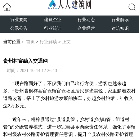
行业要闻
建筑企业
行业动态
行业解读
搜索
公示公告
行业统计
企业经营
建筑知识
当前位置：
首页
>
行业解读
>
正文
贵州村寨融入交通网
时间：2021-10-14 12:26:13
“现在路面好了，不仅我们自己出行方便，游客也越来越
多。”贵州省桐梓县官仓镇官仓社区居民赵光美说，家里趁着农村
道路改善，搭上了乡村旅游发展的快车，办起乡村旅馆，年收入
达2万多元。
近年来，桐梓县通过“县道县管，乡村道乡(镇)管，组道村
管”的分级管养模式，进一步完善县乡两级责任体系，强化了乡镇
和村级农村公路养护管理责任意识，提升全县农村公路养护管理