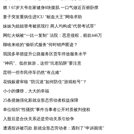
燃！67岁大爷在家健身8块腹肌 一口气做近百俯卧撑
妻子突发重病住进ICU “献血大王”网络求助
妹妹为姐姐替考被抓现行 两人均构成“代替考试罪”
网红火锅被“一比一复制” 法院：恶意侵权，赔款446万
聊啥来啥的“偷听式服务”何时销声匿迹？
我国多举措提升公路服务区货车停放服务水平
“神药”、低价旅游，这些“坑老陷阱”要注意
昆明一些市民停车仍然“有点难”
花钱躲避审核 “防沉迷”如何防住“游戏租号”？
小小的馕饼，大大的幸福
25条措施强化新就业形态劳动者权益保障
单位组织“性骚扰”事件当事者公开对质被判侵权
入股后是合伙关系还是劳动关系引纷争
遭遇投诉被罚款 新就业形态劳动者：遇到了“申诉困境”