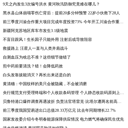
9天之内发生3次编号洪水 黄河秋汛防御究竟难在哪儿？
黑水县山体崩塌零伤亡背后：提前20多分钟预警 22岁小伙救下28人
前三季度川渝合作重大项目完成年度投资73% 今年开工川渝合作重大项目64个
新疆阿克苏地区库车市发生3.1级地震
不盲目跟风！生长因子只能外用 注射后或导致毁容
救援路上 汪星人一直与人类并肩战斗
自测血压为啥总不准？这些细节做错了
煎中药前要清洗？错！会降低药效
白头发靠拔能消灭？再长出来还是白的
黄清穗：中国纹样的美只会被隐藏，不会被消磨
央行规范支付受理终端和个人收款条码管理 个人静态收款码原则上禁用于远程收款
贝鲁特港口爆炸调查再遇波折 负责法官塔雷克·比塔尔遭两名前高官起诉
前三季度我国贸易进出口总值28.33万亿元 比去年同期增长22.7%
国家发改委介绍今冬明春能源保障供应情况 电力燃气将确保民生优先