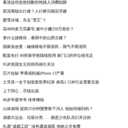
看清这些忽悠招数拒绝踏入消费陷阱
双流蜀镇出行难？人行桥汛期后开建
蜜雪冰城，失去“雪王”？
花4000多万买豪宅 被中介赚250万差价？
拿什么拯救你，暴雨中的山西古建？
国家发改委：确保限电不限居民，限气不限居民
配套先行 80所新学校陆续投用 家门口的学位很充足
95岁英国女王拄拐亮相引关注
芯片短缺 苹果或削减iPhone 13产量
土耳其一女子创造新世界纪录 身高2.15米行走需要支架
上下同心，尽锐出战
86岁学霸爷爷 传奇继续
山体崩塌 提前25分钟预警救下28人 他如何做到的？
成都大运会、垃圾分类……都是少先队员们关注的
礼遇“成都工匠” 绿色通道就医 地铁公交免费