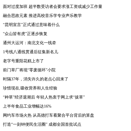
面对过度加班 超半数受访者会要求涨工资或减少工作量
融合思政元素 推进高校音乐学专业声乐教学
“昆明宣言”正式通过意味着什么
“众山皆有虎”正逐步恢复
通州大运河：南北文化一线牵
1号线八通线贯通后征集新名儿
老字号重阳花糕上市了
前门草厂将现“零废循环”小院
时隔37年，消失许久的老点心回来了
珍惜现在,吸收营养和人生经验
“种草”经济退潮后 年轻人热衷于网上求“拔草”
上半年食品工业增幅达16%
网约车市场火热 从高德打车看聚合平台背后的算盘
打造“一刻钟便民生活圈” 成都全国首批试点