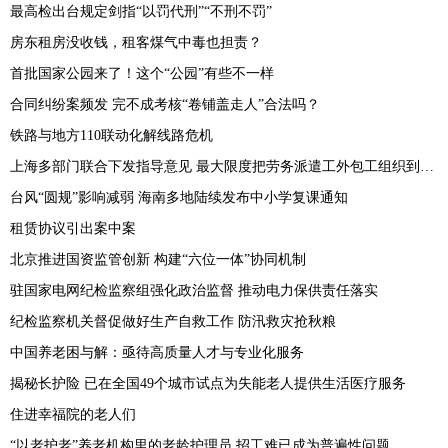
最高检出台规定剑指“以罚代刑”“不刑不罚”
房东租房没收钱，租客煤气中毒也担责？
首批国家公园来了！这个“公园”有些不一样
合同纠纷案频发 完不成考核“卷铺盖走人”合法吗？
铁路与地方110联动化解线路危机
上海多部门联合下发指导意见 最大限度把劳务派遣工外包工组织到工会中来
台风“圆规”影响减弱 海南多地陆续发布中小学复课通知
租赁协议引出案中案
北京推进国资监管创新 构建“六位一体”协同机制
驻国家电网纪检监察组强化政治监督 推动电力保供责任落实
纪检监察机关督促做好生产自救工作 防汛救灾抢秋粮
中国养老困与解：亟待高质量人才与专业化服务
揭秘长护险 已在全国49个城市试点为失能老人提供生活医疗服务
住进幸福院的老人们
“以老护老”养老机构里的老龄护理员 招工难已成为普遍性问题