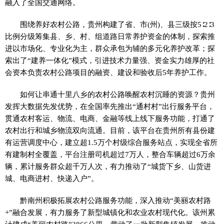
融入了全国交通网络。
围绕养好农村公路，贵州构建了省、市(州)、县三级按5∶2∶3
比例分级筹集县、乡、村、组道路日常养护资金的体制，探索推
进以市场化、专业化为主，群众承包为辅的多元化养护改革；探
索出了“建养一体化”模式，引进技术力量强、资金实力雄厚的社
会资本负责农村公路项目的融资、建设和验收后5年养护工作。
如何让串通十里八乡的农村公路唤醒农村沉睡的资源？贵州
发挥大数据先发优势，在全国率先推出“通村村”出行服务平台，
贯通农村客运、物流、电商、金融等线上线下服务功能，打通了
农村出行和城乡物流双向流通。目前，该平台在贵州所有县份建
有运营调度中心，建立超1.5万个村级综合服务站点，实现全省所
有建制村全覆盖，平台注册司机超过7万人，整合车辆超过6万余
辆，累计服务群众超千万人次，有力推动了“城货下乡、山货进
城、电商进村、快递入户”。
黔南州积极拓展农村公路服务功能，深入推动“美丽农村路
+”融合发展，有力服务了新型城镇化和农业农村现代化。该州累