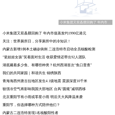
小米集团又双叒叕回购了 年内市值蒸发约1990亿港元
小米集团又双叒叕回购了 年内市值蒸发约1990亿港元
关注：世界厕所日，分享厕所中的冷知识！
内蒙古新增1例本土确诊病例 二连浩特市启动全员核酸检测
“瓷娃娃女孩”笑着面对生活 收获爱情还带出92人团队
湖底藏着多少鱼、有哪些种类？杭州西湖首次“鱼口普查”
我们的共同家园｜和谐共生 锦绣陕西
青海海西州唐古拉地区发生4.1级地震 震源深度10千米
较强冷空气将影响我国大部地区 台风“圆规”减弱西移
北京重阳节有小雨或零星小雨 明后天大风降温来袭
重阳节，你选择哪种方式陪伴他们？
内蒙古二连浩特发现1名核酸阳性者