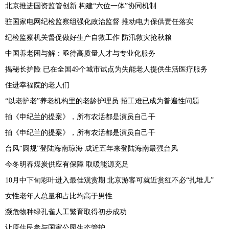
北京推进国资监管创新 构建“六位一体”协同机制
驻国家电网纪检监察组强化政治监督 推动电力保供责任落实
纪检监察机关督促做好生产自救工作 防汛救灾抢秋粮
中国养老困与解：亟待高质量人才与专业化服务
揭秘长护险 已在全国49个城市试点为失能老人提供生活医疗服务
住进幸福院的老人们
“以老护老”养老机构里的老龄护理员 招工难已成为普遍性问题
拍《申纪兰的提案》，所有农活都是演员自己干
拍《申纪兰的提案》，所有农活都是演员自己干
台风“圆规”登陆海南琼海 成近五年来登陆海南最强台风
今冬明春煤炭供应有保障 取暖能源充足
10月中下旬彩叶进入最佳观赏期 北京游客可就近赏红不必“扎堆儿”
女性老年人总量和占比均高于男性
濒危物种绿孔雀人工繁育取得初步成功
让原住民参与国家公园生态管护