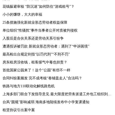
花钱躲避审核 “防沉迷”如何防住“游戏租号”？
小小的馕饼，大大的幸福
25条措施强化新就业形态劳动者权益保障
单位组织“性骚扰”事件当事者公开对质被判侵权
入股后是合伙关系还是劳动关系引纷争
遭遇投诉被罚款 新就业形态劳动者：遇到了“申诉困境”
最高检出台规定剑指“以罚代刑”“不刑不罚”
房东租房没收钱，租客煤气中毒也担责？
首批国家公园来了！这个“公园”有些不一样
合同纠纷案频发 完不成考核“卷铺盖走人”合法吗？
铁路与地方110联动化解线路危机
上海多部门联合下发指导意见 最大限度把劳务派遣工外包工组织到工会中来
台风“圆规”影响减弱 海南多地陆续发布中小学复课通知
租赁协议引出案中案