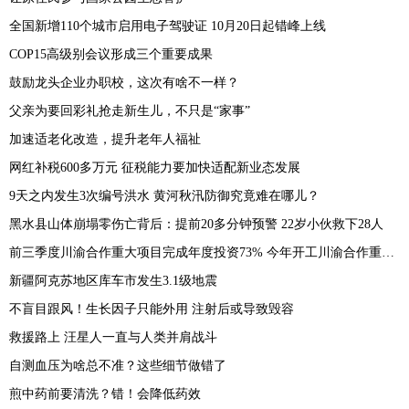
全国新增110个城市启用电子驾驶证 10月20日起错峰上线
COP15高级别会议形成三个重要成果
鼓励龙头企业办职校，这次有啥不一样？
父亲为要回彩礼抢走新生儿，不只是“家事”
加速适老化改造，提升老年人福祉
网红补税600多万元 征税能力要加快适配新业态发展
9天之内发生3次编号洪水 黄河秋汛防御究竟难在哪儿？
黑水县山体崩塌零伤亡背后：提前20多分钟预警 22岁小伙救下28人
前三季度川渝合作重大项目完成年度投资73% 今年开工川渝合作重大项目64个
新疆阿克苏地区库车市发生3.1级地震
不盲目跟风！生长因子只能外用 注射后或导致毁容
救援路上 汪星人一直与人类并肩战斗
自测血压为啥总不准？这些细节做错了
煎中药前要清洗？错！会降低药效