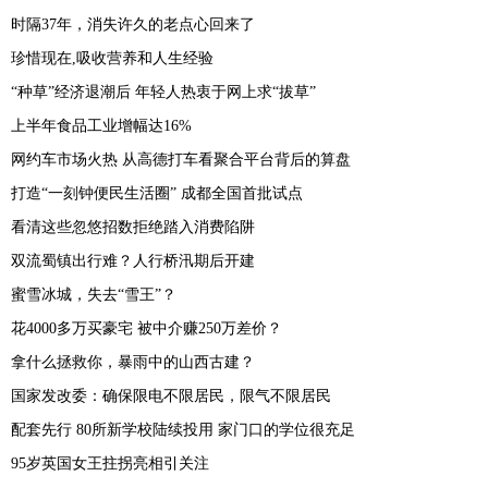
时隔37年，消失许久的老点心回来了
珍惜现在,吸收营养和人生经验
“种草”经济退潮后 年轻人热衷于网上求“拔草”
上半年食品工业增幅达16%
网约车市场火热 从高德打车看聚合平台背后的算盘
打造“一刻钟便民生活圈” 成都全国首批试点
看清这些忽悠招数拒绝踏入消费陷阱
双流蜀镇出行难？人行桥汛期后开建
蜜雪冰城，失去“雪王”？
花4000多万买豪宅 被中介赚250万差价？
拿什么拯救你，暴雨中的山西古建？
国家发改委：确保限电不限居民，限气不限居民
配套先行 80所新学校陆续投用 家门口的学位很充足
95岁英国女王拄拐亮相引关注