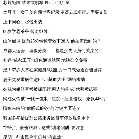
芯片短缺 苹果或削减iPhone 13产量
土耳其一女子创造新世界纪录 身高2.15米行走需要支架
上下同心，尽锐出战
86岁学霸爷爷 传奇继续
山体崩塌 提前25分钟预警救下28人 他如何做到的？
成都大运会、垃圾分类……都是少先队员们关注的
礼遇“成都工匠” 绿色通道就医 地铁公交免费
燃！67岁大爷在家健身8块腹肌 一口气做近百俯卧撑
妻子突发重病住进ICU “献血大王”网络求助
妹妹为姐姐替考被抓现行 两人均构成“代替考试罪”
网红火锅被“一比一复制” 法院：恶意侵权，赔款446万
聊啥来啥的“偷听式服务”何时销声匿迹？
我国多举措提升公路服务区货车停放服务水平
“神药”、低价旅游，这些“坑老陷阱”要注意
昆明一些市民停车仍然“有点难”