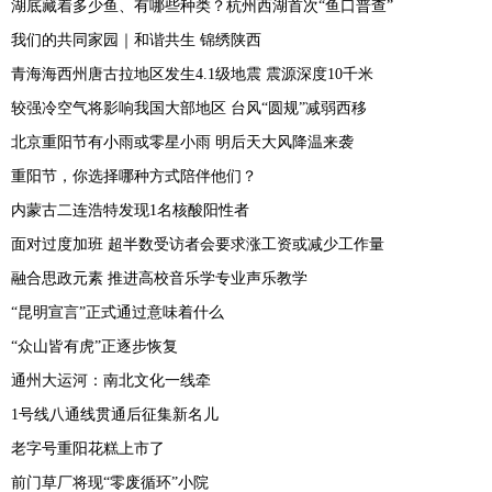
湖底藏着多少鱼、有哪些种类？杭州西湖首次“鱼口普查”
我们的共同家园｜和谐共生 锦绣陕西
青海海西州唐古拉地区发生4.1级地震 震源深度10千米
较强冷空气将影响我国大部地区 台风“圆规”减弱西移
北京重阳节有小雨或零星小雨 明后天大风降温来袭
重阳节，你选择哪种方式陪伴他们？
内蒙古二连浩特发现1名核酸阳性者
面对过度加班 超半数受访者会要求涨工资或减少工作量
融合思政元素 推进高校音乐学专业声乐教学
“昆明宣言”正式通过意味着什么
“众山皆有虎”正逐步恢复
通州大运河：南北文化一线牵
1号线八通线贯通后征集新名儿
老字号重阳花糕上市了
前门草厂将现“零废循环”小院