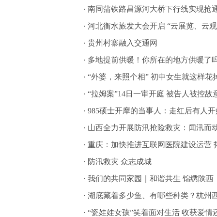
·
南同蒲铁路昌源河大桥下行线实现抢通
·
河北衡水旅发大会开启 “云展览、云
·
贵州村寨融入交通网
·
多地提前供暖！你所在的地方供暖了
·
“外婆，来照个相” 初中女生就这样花
·
“拉姆案”14日一审开庭 被告人被控故
·
985硕士开摩的当事人：走红后有人
·
山西全力开展防汛抢险救灾：闻汛而动
·
重庆：加快推进互联网医院建设运营 
·
防汛救灾 众志成城
·
我们的共同家园｜和谐共生 锦绣陕西
·
湖底藏着多少鱼、有哪些种类？杭州西
·
“瓷娃娃女孩”笑着面对生活 收获爱情