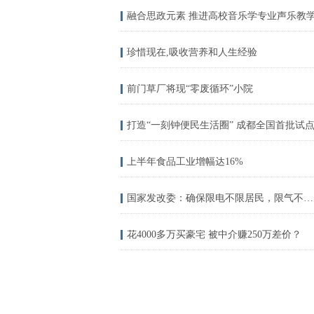
融合思政元素 推进高校音乐学专业声乐教
珍惜现在,吸收营养和人生经验
前门草厂将现“零废循环”小院
打造“一刻钟便民生活圈” 成都全国首批试
上半年食品工业增幅达16%
国家发改委：确保限电不限居民，限气不限居民
花4000多万买豪宅 被中介赚250万差价？