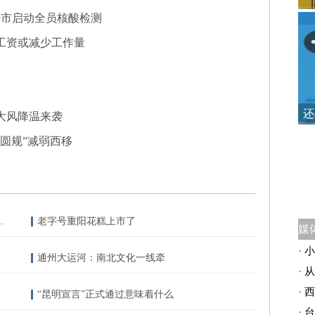
特市启动全员核酸检测
工资或减少工作量
还
大风降温来袭
圆规”减弱西移
4.1级地震 震源深度10千米
老字号重阳花糕上市了
·
小
通州大运河：南北文化一线牵
·
从
·
西
“昆明宣言”正式通过意味着什么
·
台