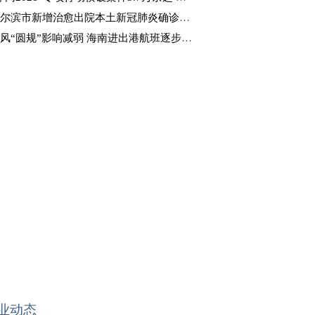
尔滨市新增治愈出院本土新冠肺炎确诊病例4例
风“圆规”影响减弱 海南进出港航班逐步恢复
业动态