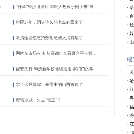
学
“种草”经济退潮后 年轻人热衷于网上求“拔草”
·
哈
·
台
时隔37年，消失许久的老点心回来了
·
还
·
媒
看清这些忽悠招数拒绝踏入消费陷阱
·
山
点
网约车市场火热 从高德打车看聚合平台背后的算盘
建
配套先行 80所新学校陆续投用 家门口的学位很充足
·
关
·
哈
拿什么拯救你，暴雨中的山西古建？
·
江
·
粤
蜜雪冰城，失去“雪王”？
·
福
·
汾
·
江
·
“