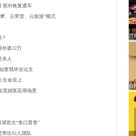
 双向恢复通车
观摩、云带货、云旅游”模式
吗？
掉外婆22万
意杀人
开始查我毕业论文
 生命至上
拓宽就医应用场景
湖首次“鱼口普查”
还带出92人团队