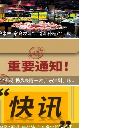
西藏米林“家庭农场”：引领种植产业 助力乡村振兴
台风“圆规”携风裹雨来袭 广东深圳、珠海等地停课停工
台风“圆规”将登陆 广东多地停课停工