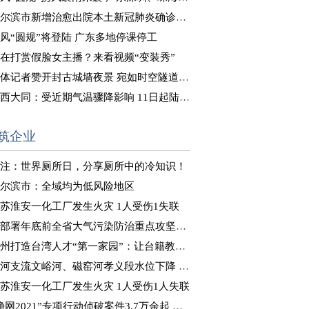
尔滨市新增治愈出院本土新冠肺炎确诊病例8例
风“圆规”将登陆 广东多地停课停工
在打赏假脸女主播？来看视频“变装秀”
体记者赞开封古城墙夜景 宛如时空隧道式“穿越”体验
西大同：受近期气温骤降影响 11日起陆续供暖
筑企业
注：世界厕所日，分享厕所中的冷知识！
尔滨市：全域均为低风险地区
苏淮安一化工厂发生火灾 1人受伤1失联
部署年底前全省大气污染防治重点攻坚工作
州打造台湾人才“第一家园”：让台籍教师“来得了、留得下”
河支流文峪河、磁窑河孝义段水位下降 正在推进决口封堵
苏淮安一化工厂发生火灾 1人受伤1人失联
净网2021”专项行动侦破案件3.7万余起 抓获嫌犯8万余人