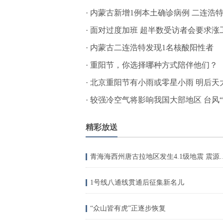
·
内蒙古新增1例本土确诊病例 二连浩
·
面对过度加班 超半数受访者会要求涨
·
内蒙古二连浩特发现1名核酸阳性者
·
重阳节，你选择哪种方式陪伴他们？
·
北京重阳节有小雨或零星小雨 明后天
·
较强冷空气将影响我国大部地区 台风“
精彩放送
青海海西州唐古拉地区发生
1号线八通线贯通后征集新名儿
“众山皆有虎”正逐步恢复