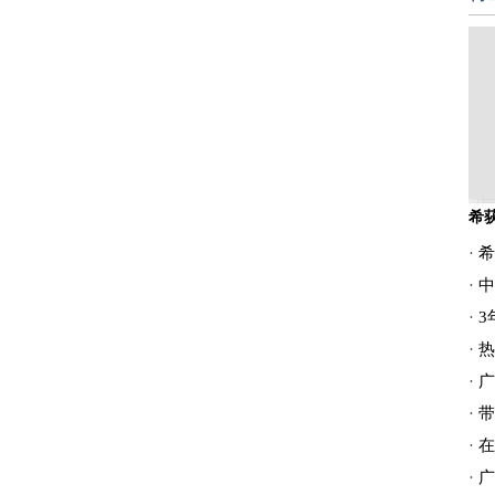
·
希荻
·
中
·
3
·
热
·
广
·
带
·
在
·
广