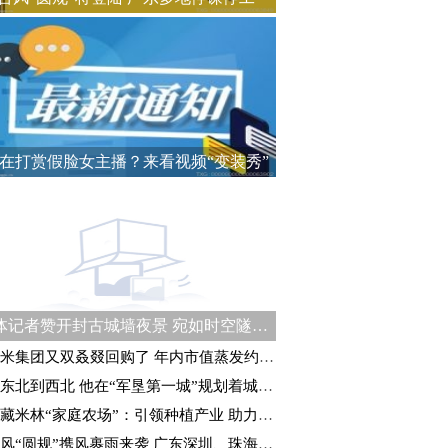
在打赏假脸女主播？来看视频“变装秀”
媒体记者赞开封古城墙夜景 宛如时空隧道式“穿越”体验
米集团又双叒叕回购了 年内市值蒸发约1990亿港元
东北到西北 他在“军垦第一城”规划着城建未来
藏米林“家庭农场”：引领种植产业 助力乡村振兴
风“圆规”携风裹雨来袭 广东深圳、珠海等地停课停工