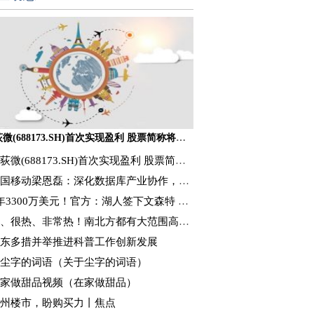
希荻微(688173.SH)首次实现盈利 股票简称将于4月25日起取消特别标识
微(688173.SH)首次实现盈利 股票简称将于4月25日起取消特别标识
国移动梁恩磊：深化数据库产业协作，着力推进我国数据库产业高质量发展
年3300万美元！官方：湖人签下文森特 球员将身披7号战袍
、很热、非常热！南北方都有大范围高温出现
东多措并举推进科普工作创新发展
尘字的词语（关于尘字的词语）
家做甜品视频（在家做甜品）
州楼市，盼购买力丨焦点