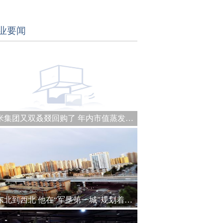
业要闻
小米集团又双叒叕回购了 年内市值蒸发约1990亿港元
从东北到西北 他在“军垦第一城”规划着城建未来