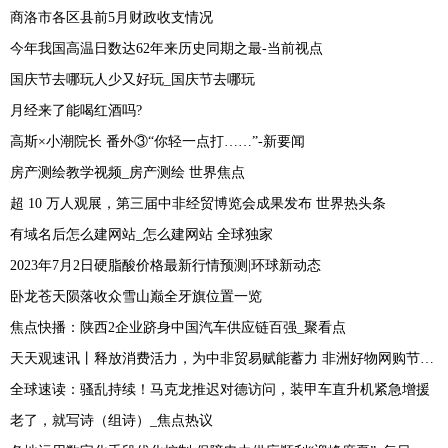
商洛市各区县前5月财政收支情况
今年我国高温日数达62年来历史同期之最-当前视点
国庆节去哪玩人少又好玩_国庆节去哪玩
月经来了能喝红酒吗?
高斯×小潮院长 番外③“你轻一点打……”-新要闻
房产测绘教学视频_房产测绘 世界焦点
超 10 万人观展，第三届中非经贸博览会成果发布 世界热头条
有域名后怎么建网站_怎么建网站 全球独家
2023年7月2日硬脂酸价格最新行情预测|环球新动态
卧龙苍天陨落收众雪山巅全牙旗位置一览
焦点快播：陕西2企业跻身中国汽车供应链百强_聚看点
天天观速讯丨释放消费活力，为中非贸易赋能蓄力 非洲好物网购节举办
全球速读：骚乱持续！马克龙推迟对德访问，装甲车直升机紧急增援
老了，就写诗（组诗）_焦点热议