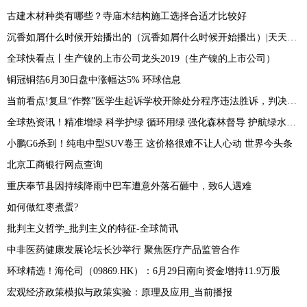
古建木材种类有哪些？寺庙木结构施工选择合适才比较好
沉香如屑什么时候开始播出的（沉香如屑什么时候开始播出）|天天速看料
全球快看点丨生产镍的上市公司龙头2019（生产镍的上市公司）
铜冠铜箔6月30日盘中涨幅达5% 环球信息
当前看点!复旦“作弊”医学生起诉学校开除处分程序违法胜诉，判决生效后被第二次开除
全球热资讯！精准增绿 科学护绿 循环用绿 强化森林督导 护航绿水青山
小鹏G6杀到！纯电中型SUV卷王 这价格很难不让人心动 世界今头条
北京工商银行网点查询
重庆奉节县因持续降雨中巴车遭意外落石砸中，致6人遇难
如何做红枣煮蛋?
批判主义哲学_批判主义的特征-全球简讯
中非医药健康发展论坛长沙举行 聚焦医疗产品监管合作
环球精选！海伦司（09869.HK）：6月29日南向资金增持11.9万股
宏观经济政策模拟与政策实验：原理及应用_当前播报