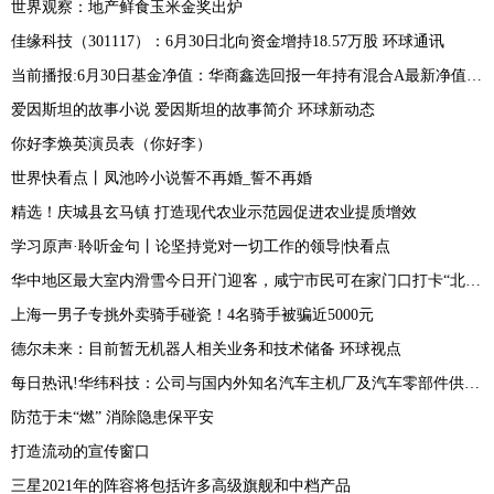
世界观察：地产鲜食玉米金奖出炉
佳缘科技（301117）：6月30日北向资金增持18.57万股 环球通讯
当前播报:6月30日基金净值：华商鑫选回报一年持有混合A最新净值1.1775，涨0.83%
爱因斯坦的故事小说 爱因斯坦的故事简介 环球新动态
你好李焕英演员表（你好李）
世界快看点丨凤池吟小说誓不再婚_誓不再婚
精选！庆城县玄马镇 打造现代农业示范园促进农业提质增效
学习原声·聆听金句丨论坚持党对一切工作的领导|快看点
华中地区最大室内滑雪今日开门迎客，咸宁市民可在家门口打卡“北国风光” 天天即时
上海一男子专挑外卖骑手碰瓷！4名骑手被骗近5000元
德尔未来：目前暂无机器人相关业务和技术储备 环球视点
每日热讯!华纬科技：公司与国内外知名汽车主机厂及汽车零部件供应商建立良好的合作关系
防范于未“燃” 消除隐患保平安
打造流动的宣传窗口
三星2021年的阵容将包括许多高级旗舰和中档产品