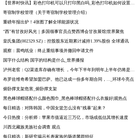
【世界时快讯】彩色打印机可以只打印黑白吗_彩色打印机如何设置黑白打印
寄宿制学校管理（关于寄宿制学校管理介绍）
重磅年报出炉！4张图了解全球能源状况
“西”有甘孜好风光｜多国领事官员点赞西博会甘孜展馆|世界聚焦
皇氏集团(002329.SZ)：控股股东近期累计减持1.39%股份 全球通讯
观察：晨鸣纸业：终止重组事项并撤回申请文件
国字什么结构 国字的结构是什么_世界播报
泸州老窖：Q2渠道库存确有增长 ，今年下半年到明年上半年仍将是行业相对困难期
布罗佐维奇希望加盟巴萨。他已达成一份多年期合同，..._环球今亮点
俯卧撑支架危害_俯卧撑支架
黑色棒球帽搭配什么颜色围巾_黑色棒球帽搭配什么衣服好|观热点
每日精选：对阵韩国，中国女篮怎么没有“残暴”起来？
今日热搜：分析师：苹果市值逼近三万亿，市场或低估其增长速度
川西北藏族羌族社会调查 观点
每日精选：新研究揭示长寿家族的肠道菌群特征