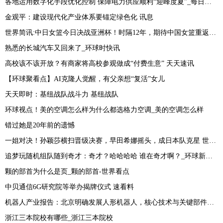
各地运用数字化手段优化控制 保障电力供应顺利“迎峰度夏”_每日资讯
金观平：建设现代化产业体系要锚定绿色化 讯息
世界简讯:中日女篮今日决战亚洲杯！时隔12年，期待中国女篮重返亚洲之巅
熟悉的长城汽车又回来了_环球时快讯
高校该不该开放？有商家将高校参观做成“付费生意” 天天速讯
【环球聚看点】AI克隆人觉醒，有父亲想“复活”女儿
天天即时：基纽战队战斗力 基纽战队
环球视点！美的空调怎么样为什么都选格力空调_美的空调怎么样
错过她是20年前的遗憾
一姐对决！孙颖莎横扫晋级决赛，早田希娜摇头，成日本队克星 世界热推荐
追梦玩随机组队随到奇才：奇才？哈哈哈哈 谁在奇才啊？_环球新消息
颗的部首为什么是页_颗的部首-世界看点
中贝通信6G研究院等举办揭牌仪式 速看料
机器人产业报告：北京明确发展人形机器人，核心技术与关键部件供应商备受关注 报道
浙江三本院校有哪些_浙江三本院校