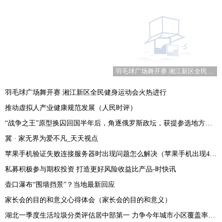
羽毛球广场舞开赛 湘江新区全民健身运动会火热进行
羽毛球广场舞开赛 湘江新区全民健身运动会火热进行
推动虚拟人产业健康规范发展（人民时评）
“战争之王”原型换囚回国半年后，角逐俄罗斯政坛，获提参选地方议员
冀 · 家无界为爱不凡_天天视点
苹果手机验证失败连接服务器时出现问题怎么解决（苹果手机出现403怎么解决） 天天微动态
私募积极参与期权投资 打造更好风险收益比产品-时快讯
壶口瀑布“围墙挡景”？当地最新回应
家长会的目的和意义心得体会（家长会的目的和意义）
湖北一季度生活垃圾分类评估居中部第一 力争今年城市小区覆盖率达九成|世界聚看点