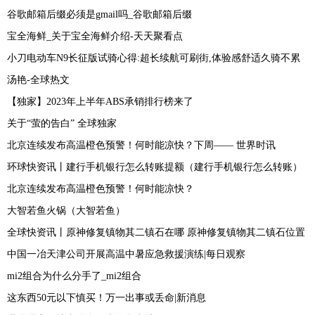
谷歌邮箱后缀必须是gmail吗_谷歌邮箱后缀
宝全海鲜_关于宝全海鲜介绍-天天聚看点
小刀电动车N9长征版试骑心得:超长续航可刷街,体验感舒适久骑不累
汤艳-全球热文
【独家】2023年上半年ABS承销排行榜来了
关于“萤的告白” 全球独家
北京连续发布高温橙色预警！何时能凉快？下周—— 世界时讯
环球快资讯丨建行手机银行怎么转账提额（建行手机银行怎么转账）
北京连续发布高温橙色预警！何时能凉快？
大智若鱼火锅（大智若鱼）
全球快资讯丨原神修复镇物其二镇石在哪 原神修复镇物其二镇石位置
中国一冶天津公司开展高温中暑应急救援演练|每日观察
mi2组合为什么分手了_mi2组合
这东西50元以下慎买！万一出事或丢命|新消息