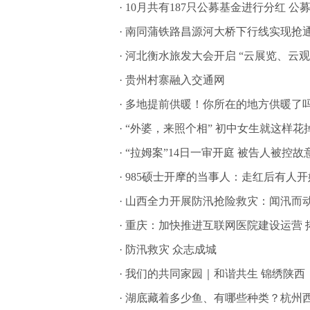
·
10月共有187只公募基金进行分红 公募
·
南同蒲铁路昌源河大桥下行线实现抢通
·
河北衡水旅发大会开启 “云展览、云
·
贵州村寨融入交通网
·
多地提前供暖！你所在的地方供暖了
·
“外婆，来照个相” 初中女生就这样花
·
“拉姆案”14日一审开庭 被告人被控故
·
985硕士开摩的当事人：走红后有人
·
山西全力开展防汛抢险救灾：闻汛而动
·
重庆：加快推进互联网医院建设运营 
·
防汛救灾 众志成城
·
我们的共同家园｜和谐共生 锦绣陕西
·
湖底藏着多少鱼、有哪些种类？杭州西