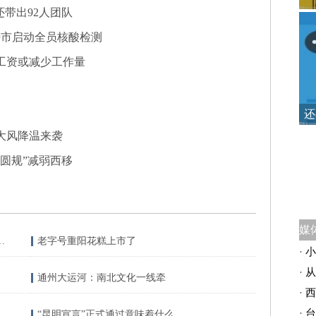
还带出92人团队
特市启动全员核酸检测
工资或减少工作量
还
大风降温来袭
圆规”减弱西移
4.1级地震 震源深度10千米
老字号重阳花糕上市了
·
小
·
从
通州大运河：南北文化一线牵
·
西
·
台
“昆明宣言”正式通过意味着什么