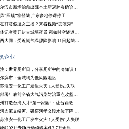
尔滨市新增治愈出院本土新冠肺炎确诊病例8例
风“圆规”将登陆 广东多地停课停工
在打赏假脸女主播？来看视频“变装秀”
体记者赞开封古城墙夜景 宛如时空隧道式“穿越”体验
西大同：受近期气温骤降影响 11日起陆续供暖
筑企业
注：世界厕所日，分享厕所中的冷知识！
尔滨市：全域均为低风险地区
苏淮安一化工厂发生火灾 1人受伤1失联
部署年底前全省大气污染防治重点攻坚工作
州打造台湾人才“第一家园”：让台籍教师“来得了、留得下”
河支流文峪河、磁窑河孝义段水位下降 正在推进决口封堵
苏淮安一化工厂发生火灾 1人受伤1人失联
净网2021”专项行动侦破案件3.7万余起 抓获嫌犯8万余人