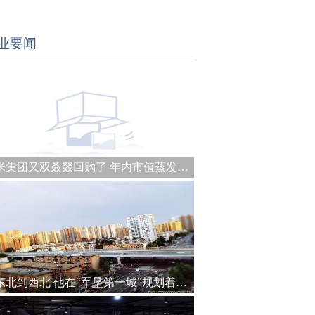
业要闻
小米集团又双叒叕回购了 年内市值蒸发约1990亿港元
从东北到西北 他在“军垦第一城”规划着城建未来