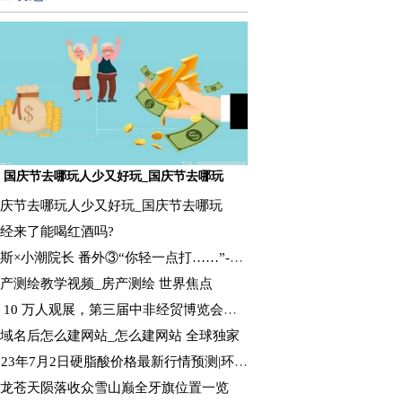
国庆节去哪玩人少又好玩_国庆节去哪玩
庆节去哪玩人少又好玩_国庆节去哪玩
经来了能喝红酒吗?
斯×小潮院长 番外③“你轻一点打……”-新要闻
产测绘教学视频_房产测绘 世界焦点
 10 万人观展，第三届中非经贸博览会成果发布 世界热头条
域名后怎么建网站_怎么建网站 全球独家
023年7月2日硬脂酸价格最新行情预测|环球新动态
龙苍天陨落收众雪山巅全牙旗位置一览