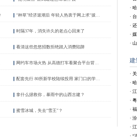
·
哈
学
“种草”经济退潮后 年轻人热衷于网上求“拔草”
·
台
·
还
时隔37年，消失许久的老点心回来了
·
媒
·
山
看清这些忽悠招数拒绝踏入消费陷阱
建
点
网约车市场火热 从高德打车看聚合平台背后的算盘
·
关
配套先行 80所新学校陆续投用 家门口的学位很充足
·
哈
·
江
拿什么拯救你，暴雨中的山西古建？
·
粤
·
福
蜜雪冰城，失去“雪王”？
·
汾
·
江
·
“