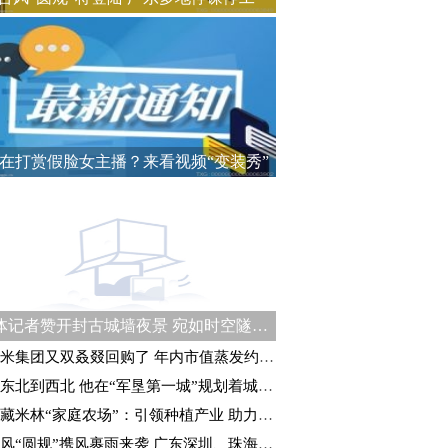
在打赏假脸女主播？来看视频“变装秀”
媒体记者赞开封古城墙夜景 宛如时空隧道式“穿越”体验
米集团又双叒叕回购了 年内市值蒸发约1990亿港元
东北到西北 他在“军垦第一城”规划着城建未来
藏米林“家庭农场”：引领种植产业 助力乡村振兴
风“圆规”携风裹雨来袭 广东深圳、珠海等地停课停工