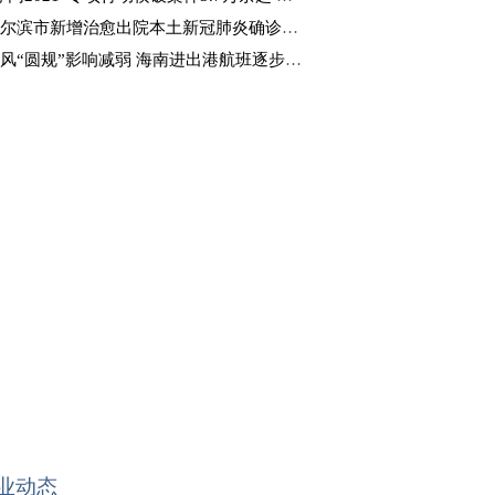
尔滨市新增治愈出院本土新冠肺炎确诊病例4例
风“圆规”影响减弱 海南进出港航班逐步恢复
业动态