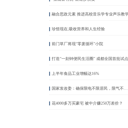
融合思政元素 推进高校音乐学专业声乐教
珍惜现在,吸收营养和人生经验
前门草厂将现“零废循环”小院
打造“一刻钟便民生活圈” 成都全国首批试
上半年食品工业增幅达16%
国家发改委：确保限电不限居民，限气不限居民
花4000多万买豪宅 被中介赚250万差价？