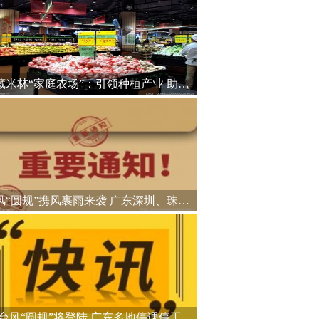
西藏米林“家庭农场”：引领种植产业 助力乡村振兴
台风“圆规”携风裹雨来袭 广东深圳、珠海等地停课停工
台风“圆规”将登陆 广东多地停课停工