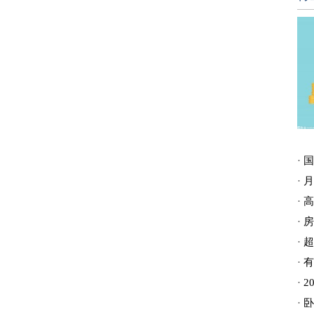
·
国
·
月
·
高
·
房
·
超
·
有
·
2
·
卧