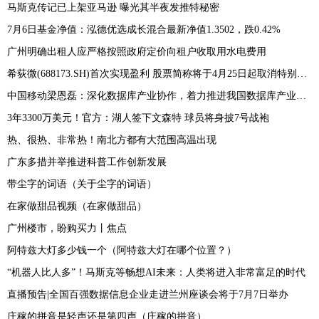
马斯克传记已上架亚马逊 曝光其半夜发推特秘密
7月6日基金净值：泓德优选成长混合最新净值1.3502，跌0.42%
广州明确出租人应严格按照政府定价向租户收取用水电费用
希荻微(688173.SH)首次实现盈利 股票简称将于4月25日起取消特别标识
中国移动梁恩磊：深化数据库产业协作，着力推进我国数据库产业高质量发展
3年3300万美元！官方：湖人签下文森特 球员将身披7号战袍
热、很热、非常热！南北方都有大范围高温出现
广东多措并举推进科普工作创新发展
带尘字的词语（关于尘字的词语）
在家做甜品视频（在家做甜品）
广州楼市，盼购买力丨焦点
阿特兹大灯多少钱一个（阿特兹大灯在哪个位置？）
“机器人比人多”！马斯克等畅想AI未来：人类将进入非常富足的时代
直播预告|全国百强数据信息企业走进兰州座谈会将于7月7日举办
庄稼的拼音是轻声还是第四声（庄稼的拼音）