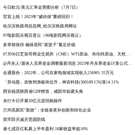
今日欧元/美元汇率走势图分析（7月7日）
官宣上线！2023年“威你保”重磅回归！
哈尔滨铁路局信息网_哈尔滨铁路局网址
97电影院乐视百度云（96电影院网乐视云）
多举措保供 确保居民“菜篮子”量足价稳
07月06日芝加哥商业交易所（CME）WTI原油、布伦特原油、天然气成交量及未平仓数据
@丹东人!退休人员养老金调整最新消息 2023年丹东养老金计算公式及方法
会通股份：2022年，公司在家电领域实现收入256901.35万元
「异动股」农牧饲渔板块拉升，神农科技(300189.CN)涨14.11%
西安稳居陕西省GDP榜首，咸阳市崭露头角
央行今日开展20亿元逆回购操作
兰州高新区“新政”：全链条奖补创新和转化企业
筑牢防灾减灾坚固防线
逾七成百亿私募上半年盈利 10家收益率超10%