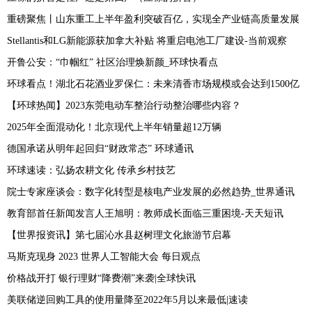
重磅聚焦丨山东重工上半年盈利突破百亿，实现全产业链高质量发展
Stellantis和LG新能源获加拿大补贴 将重启电池工厂建设-当前观察
开鲁公安：“巾帼红” 社区治理焕新颜_环球快看点
环球看点！湖北石花酒业罗保仁：未来清香市场规模或会达到1500亿
【环球热闻】2023东莞电动车整治行动整治哪些内容？
2025年全面混动化！北京现代上半年销量超12万辆
德国承诺从明年起回归“财政常态” 环球通讯
环球速读：弘扬农耕文化 传承乡村技艺
院士专家座谈会：数字化转型是核电产业发展的必然趋势_世界通讯
教育部首任新闻发言人王旭明：教师成长面临三重困境-天天短讯
【世界报资讯】第七届沁水县赵树理文化旅游节启幕
马斯克现身 2023 世界人工智能大会 每日观点
价格战开打 银行理财“降费潮”来袭|全球快讯
美联储逆回购工具的使用量降至2022年5月以来最低|速读