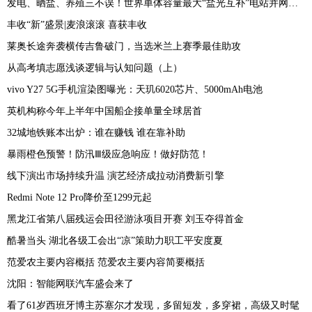
发电、晒盐、养殖三不误！世界单体容量最大“盐光互补”电站并网发电
丰收“新”盛景|麦浪滚滚 喜获丰收
莱奥长途奔袭横传吉鲁破门，当选米兰上赛季最佳助攻
从高考填志愿浅谈逻辑与认知问题（上）
vivo Y27 5G手机渲染图曝光：天玑6020芯片、5000mAh电池
英机构称今年上半年中国船企接单量全球居首
32城地铁账本出炉：谁在赚钱 谁在靠补助
暴雨橙色预警！防汛Ⅲ级应急响应！做好防范！
线下演出市场持续升温 演艺经济成拉动消费新引擎
Redmi Note 12 Pro降价至1299元起
黑龙江省第八届残运会田径游泳项目开赛 刘玉夺得首金
酷暑当头 湖北各级工会出“凉”策助力职工平安度夏
范爱农主要内容概括 范爱农主要内容简要概括
沈阳：智能网联汽车盛会来了
看了61岁西班牙博主苏塞尔才发现，多留短发，多穿裙，高级又时髦