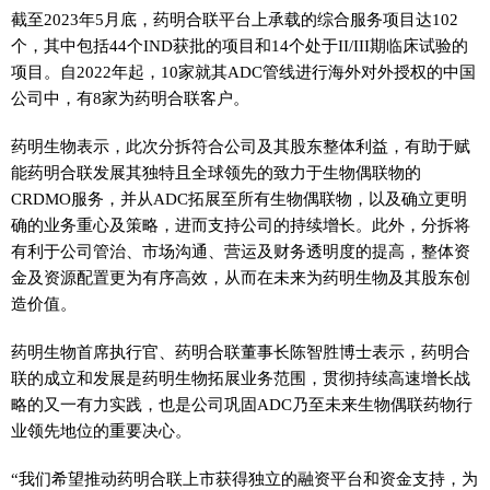
截至2023年5月底，药明合联平台上承载的综合服务项目达102
个，其中包括44个IND获批的项目和14个处于II/III期临床试验的
项目。自2022年起，10家就其ADC管线进行海外对外授权的中国
公司中，有8家为药明合联客户。
药明生物表示，此次分拆符合公司及其股东整体利益，有助于赋
能药明合联发展其独特且全球领先的致力于生物偶联物的
CRDMO服务，并从ADC拓展至所有生物偶联物，以及确立更明
确的业务重心及策略，进而支持公司的持续增长。此外，分拆将
有利于公司管治、市场沟通、营运及财务透明度的提高，整体资
金及资源配置更为有序高效，从而在未来为药明生物及其股东创
造价值。
药明生物首席执行官、药明合联董事长陈智胜博士表示，药明合
联的成立和发展是药明生物拓展业务范围，贯彻持续高速增长战
略的又一有力实践，也是公司巩固ADC乃至未来生物偶联药物行
业领先地位的重要决心。
“我们希望推动药明合联上市获得独立的融资平台和资金支持，为