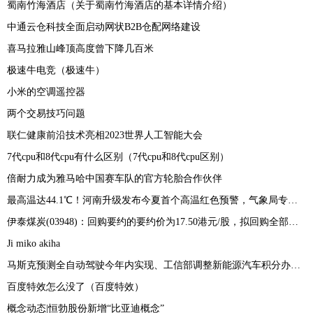
蜀南竹海酒店（关于蜀南竹海酒店的基本详情介绍）
中通云仓科技全面启动网状B2B仓配网络建设
喜马拉雅山峰顶高度曾下降几百米
极速牛电竞（极速牛）
小米的空调遥控器
两个交易技巧问题
联仁健康前沿技术亮相2023世界人工智能大会
7代cpu和8代cpu有什么区别（7代cpu和8代cpu区别）
倍耐力成为雅马哈中国赛车队的官方轮胎合作伙伴
最高温达44.1℃！河南升级发布今夏首个高温红色预警，气象局专家解读此轮高温成因
伊泰煤炭(03948)：回购要约的要约价为17.50港元/股，拟回购全部已发行H股3.26亿股
Ji miko akiha
马斯克预测全自动驾驶今年内实现、工信部调整新能源汽车积分办法｜双碳快报
百度特效怎么没了（百度特效）
概念动态|恒勃股份新增“比亚迪概念”