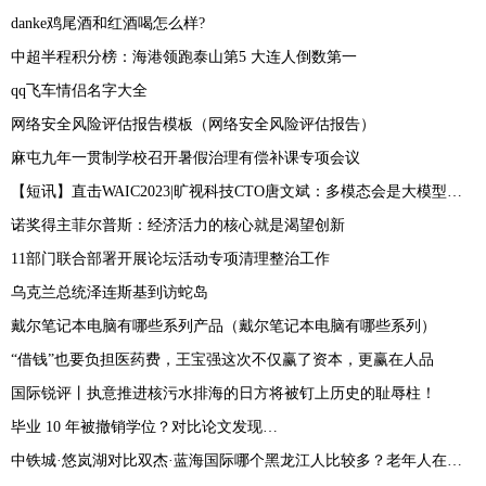
danke鸡尾酒和红酒喝怎么样?
中超半程积分榜：海港领跑泰山第5 大连人倒数第一
qq飞车情侣名字大全
网络安全风险评估报告模板（网络安全风险评估报告）
麻屯九年一贯制学校召开暑假治理有偿补课专项会议
【短讯】直击WAIC2023|旷视科技CTO唐文斌：多模态会是大模型的未来
诺奖得主菲尔普斯：经济活力的核心就是渴望创新
11部门联合部署开展论坛活动专项清理整治工作
乌克兰总统泽连斯基到访蛇岛
戴尔笔记本电脑有哪些系列产品（戴尔笔记本电脑有哪些系列）
“借钱”也要负担医药费，王宝强这次不仅赢了资本，更赢在人品
国际锐评丨执意推进核污水排海的日方将被钉上历史的耻辱柱！
毕业 10 年被撤销学位？对比论文发现…
中铁城·悠岚湖对比双杰·蓝海国际哪个黑龙江人比较多？老年人在三亚买房合算吗？