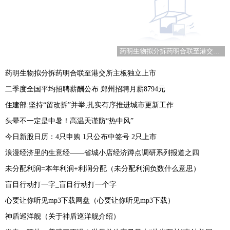
药明生物拟分拆药明合联至港交所主板独立上市
药明生物拟分拆药明合联至港交所主板独立上市
二季度全国平均招聘薪酬公布 郑州招聘月薪8794元
住建部:坚持“留改拆”并举,扎实有序推进城市更新工作
头晕不一定是中暑！高温天谨防“热中风”
今日新股日历：4只申购 1只公布中签号 2只上市
浪漫经济里的生意经——省城小店经济蹲点调研系列报道之四
未分配利润=本年利润+利润分配（未分配利润负数什么意思）
盲目行动打一字_盲目行动打一个字
心要让你听见mp3下载网盘（心要让你听见mp3下载）
神盾巡洋舰（关于神盾巡洋舰介绍）