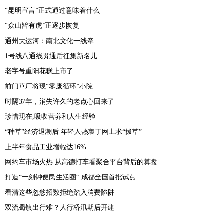
“昆明宣言”正式通过意味着什么
“众山皆有虎”正逐步恢复
通州大运河：南北文化一线牵
1号线八通线贯通后征集新名儿
老字号重阳花糕上市了
前门草厂将现“零废循环”小院
时隔37年，消失许久的老点心回来了
珍惜现在,吸收营养和人生经验
“种草”经济退潮后 年轻人热衷于网上求“拔草”
上半年食品工业增幅达16%
网约车市场火热 从高德打车看聚合平台背后的算盘
打造“一刻钟便民生活圈” 成都全国首批试点
看清这些忽悠招数拒绝踏入消费陷阱
双流蜀镇出行难？人行桥汛期后开建