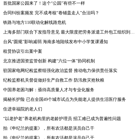
首批国家公园来了！这个“公园”有些不一样
合同纠纷案频发 完不成考核“卷铺盖走人”合法吗？
铁路与地方110联动化解线路危机
上海多部门联合下发指导意见 最大限度把劳务派遣工外包工组织到工会中来
台风“圆规”影响减弱 海南多地陆续发布中小学复课通知
租赁协议引出案中案
北京推进国资监管创新 构建“六位一体”协同机制
驻国家电网纪检监察组强化政治监督 推动电力保供责任落实
纪检监察机关督促做好生产自救工作 防汛救灾抢秋粮
中国养老困与解：亟待高质量人才与专业化服务
揭秘长护险 已在全国49个城市试点为失能老人提供生活医疗服务
住进幸福院的老人们
“以老护老”养老机构里的老龄护理员 招工难已成为普遍性问题
拍《申纪兰的提案》，所有农活都是演员自己干
拍《申纪兰的提案》，所有农活都是演员自己干