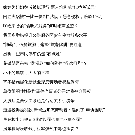
妹妹为姐姐替考被抓现行 两人均构成“代替考试罪”
网红火锅被“一比一复制” 法院：恶意侵权，赔款446万
聊啥来啥的“偷听式服务”何时销声匿迹？
我国多举措提升公路服务区货车停放服务水平
“神药”、低价旅游，这些“坑老陷阱”要注意
昆明一些市民停车仍然“有点难”
花钱躲避审核 “防沉迷”如何防住“游戏租号”？
小小的馕饼，大大的幸福
25条措施强化新就业形态劳动者权益保障
单位组织“性骚扰”事件当事者公开对质被判侵权
入股后是合伙关系还是劳动关系引纷争
遭遇投诉被罚款 新就业形态劳动者：遇到了“申诉困境”
最高检出台规定剑指“以罚代刑”“不刑不罚”
房东租房没收钱，租客煤气中毒也担责？