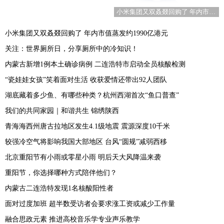
小米集团又双叒叕回购了 年内市值蒸发约1990亿港元
小米集团又双叒叕回购了 年内市值蒸发约1990亿港元
关注：世界厕所日，分享厕所中的冷知识！
内蒙古新增1例本土确诊病例 二连浩特市启动全员核酸检测
“瓷娃娃女孩”笑着面对生活 收获爱情还带出92人团队
湖底藏着多少鱼、有哪些种类？杭州西湖首次“鱼口普查”
我们的共同家园｜和谐共生 锦绣陕西
青海海西州唐古拉地区发生4.1级地震 震源深度10千米
较强冷空气将影响我国大部地区 台风“圆规”减弱西移
北京重阳节有小雨或零星小雨 明后天大风降温来袭
重阳节，你选择哪种方式陪伴他们？
内蒙古二连浩特发现1名核酸阳性者
面对过度加班 超半数受访者会要求涨工资或减少工作量
融合思政元素 推进高校音乐学专业声乐教学