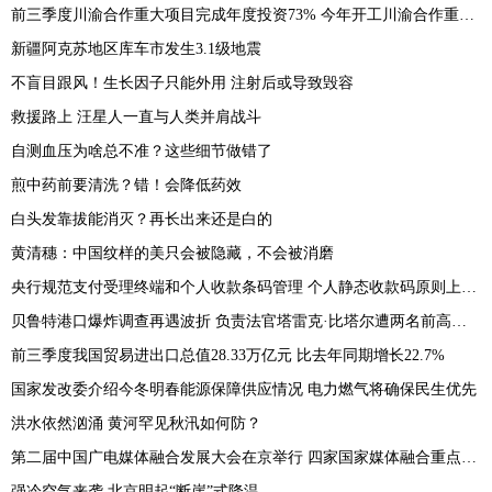
前三季度川渝合作重大项目完成年度投资73% 今年开工川渝合作重大项目64个
新疆阿克苏地区库车市发生3.1级地震
不盲目跟风！生长因子只能外用 注射后或导致毁容
救援路上 汪星人一直与人类并肩战斗
自测血压为啥总不准？这些细节做错了
煎中药前要清洗？错！会降低药效
白头发靠拔能消灭？再长出来还是白的
黄清穗：中国纹样的美只会被隐藏，不会被消磨
央行规范支付受理终端和个人收款条码管理 个人静态收款码原则上禁用于远程收款
贝鲁特港口爆炸调查再遇波折 负责法官塔雷克·比塔尔遭两名前高官起诉
前三季度我国贸易进出口总值28.33万亿元 比去年同期增长22.7%
国家发改委介绍今冬明春能源保障供应情况 电力燃气将确保民生优先
洪水依然汹涌 黄河罕见秋汛如何防？
第二届中国广电媒体融合发展大会在京举行 四家国家媒体融合重点实验室携手亮相
强冷空气来袭 北京明起“断崖”式降温