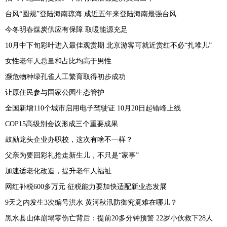
台风“圆规”登陆海南琼海 成近五年来登陆海南最强台风
今冬明春煤炭供应有保障 取暖能源充足
10月中下旬彩叶进入最佳观赏期 北京游客可就近赏红不必“扎堆儿”
女性老年人总量和占比均高于男性
濒危物种绿孔雀人工繁育取得初步成功
让原住民参与国家公园生态管护
全国新增110个城市启用电子驾驶证 10月20日起错峰上线
COP15高级别会议形成三个重要成果
鼓励龙头企业办职校，这次有啥不一样？
父亲为要回彩礼抢走新生儿，不只是“家事”
加速适老化改造，提升老年人福祉
网红补税600多万元 征税能力要加快适配新业态发展
9天之内发生3次编号洪水 黄河秋汛防御究竟难在哪儿？
黑水县山体崩塌零伤亡背后：提前20多分钟预警 22岁小伙救下28人