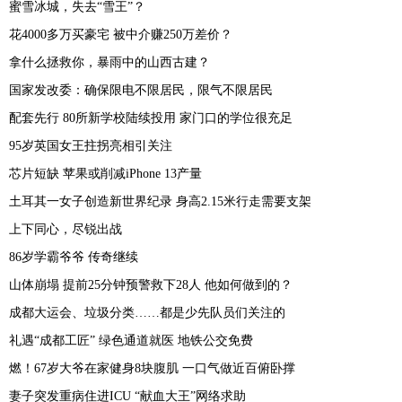
蜜雪冰城，失去“雪王”？
花4000多万买豪宅 被中介赚250万差价？
拿什么拯救你，暴雨中的山西古建？
国家发改委：确保限电不限居民，限气不限居民
配套先行 80所新学校陆续投用 家门口的学位很充足
95岁英国女王拄拐亮相引关注
芯片短缺 苹果或削减iPhone 13产量
土耳其一女子创造新世界纪录 身高2.15米行走需要支架
上下同心，尽锐出战
86岁学霸爷爷 传奇继续
山体崩塌 提前25分钟预警救下28人 他如何做到的？
成都大运会、垃圾分类……都是少先队员们关注的
礼遇“成都工匠” 绿色通道就医 地铁公交免费
燃！67岁大爷在家健身8块腹肌 一口气做近百俯卧撑
妻子突发重病住进ICU “献血大王”网络求助