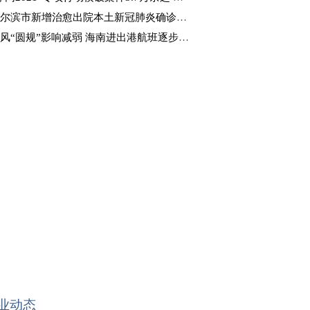
尔滨市新增治愈出院本土新冠肺炎确诊病例4例
风“圆规”影响减弱 海南进出港航班逐步恢复
业动态