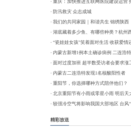
·
重庆：加快推进互联网医院建设运营 
·
防汛救灾 众志成城
·
我们的共同家园｜和谐共生 锦绣陕西
·
湖底藏着多少鱼、有哪些种类？杭州西
·
“瓷娃娃女孩”笑着面对生活 收获爱情
·
内蒙古新增1例本土确诊病例 二连浩
·
面对过度加班 超半数受访者会要求涨
·
内蒙古二连浩特发现1名核酸阳性者
·
重阳节，你选择哪种方式陪伴他们？
·
北京重阳节有小雨或零星小雨 明后天
·
较强冷空气将影响我国大部地区 台风“
精彩放送