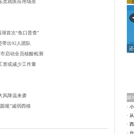
拓宽就医应用场景
湖首次“鱼口普查”
还带出92人团队
还
特市启动全员核酸检测
工资或减少工作量
大风降温来袭
圆规”减弱西移
·
小
·
从
·
西
·
台