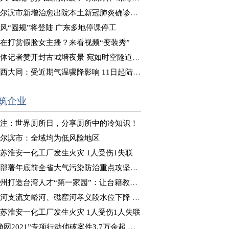
尔滨市新增治愈出院本土新冠肺炎确诊病例8例
风“圆规”将登陆 广东多地停课停工
在打赏假脸女主播？来看视频“变装秀”
体记者赞开封古城墙夜景 宛如时空隧道式“穿越”体验
西大同：受近期气温骤降影响 11日起陆续供暖
筑企业
注：世界厕所日，分享厕所中的冷知识！
尔滨市：全域均为低风险地区
苏淮安一化工厂发生火灾 1人受伤1失联
部署年底前全省大气污染防治重点攻坚工作
州打造台湾人才“第一家园”：让台籍教师“来得了、留得下”
河支流文峪河、磁窑河孝义段水位下降 正在推进决口封堵
苏淮安一化工厂发生火灾 1人受伤1人失联
净网2021”专项行动侦破案件3.7万余起 抓获嫌犯8万余人