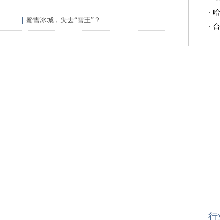
·
哈
蜜雪冰城，失去“雪王”？
·
台
行