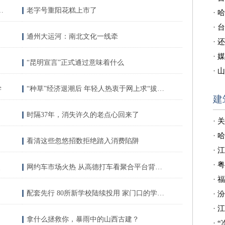
4.1级地震 震源深度10千米
老字号重阳花糕上市了
·
哈
·
台
通州大运河：南北文化一线牵
·
还
·
媒
“昆明宣言”正式通过意味着什么
·
山
学
“种草”经济退潮后 年轻人热衷于网上求“拔草”
建
时隔37年，消失许久的老点心回来了
·
关
·
哈
看清这些忽悠招数拒绝踏入消费陷阱
·
江
·
粤
点
网约车市场火热 从高德打车看聚合平台背后的算盘
·
福
配套先行 80所新学校陆续投用 家门口的学位很充足
·
汾
·
江
拿什么拯救你，暴雨中的山西古建？
·
“