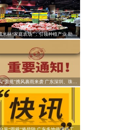
西藏米林“家庭农场”：引领种植产业 助力乡村振兴
台风“圆规”携风裹雨来袭 广东深圳、珠海等地停课停工
台风“圆规”将登陆 广东多地停课停工