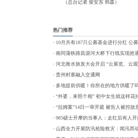
（总台记者 柴安东 韩森）
标签：
热门推荐
·
10月共有187只公募基金进行分红 公募
·
南同蒲铁路昌源河大桥下行线实现抢通
·
河北衡水旅发大会开启 “云展览、云
·
贵州村寨融入交通网
·
多地提前供暖！你所在的地方供暖了
·
“外婆，来照个相” 初中女生就这样花
·
“拉姆案”14日一审开庭 被告人被控故
·
985硕士开摩的当事人：走红后有人
·
山西全力开展防汛抢险救灾：闻汛而动