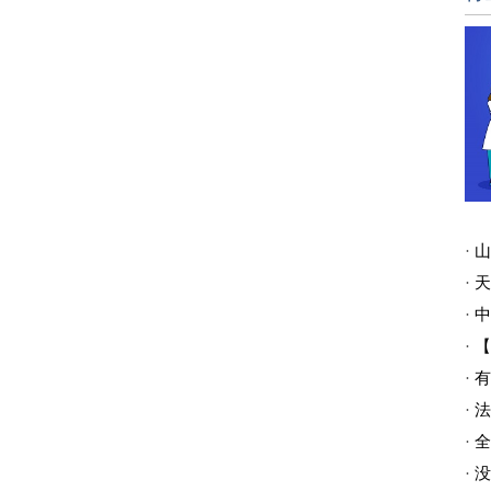
·
山
·
天
·
中
·
【
·
有色狂
·
法
·
全球
·
没