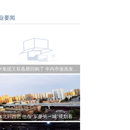
业要闻
小米集团又双叒叕回购了 年内市值蒸发约1990亿港元
从东北到西北 他在“军垦第一城”规划着城建未来