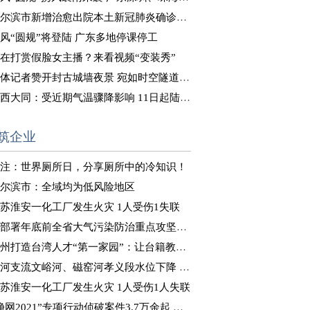
尔滨市新增治愈出院本土新冠肺炎确诊病例8例
风“圆规”将登陆 广东多地停课停工
在打赏假脸女主播？来看视频“变装秀”
体记者赞开封古城墙夜景 宛如时空隧道式“穿越”体验
西大同：受近期气温骤降影响 11日起陆续供暖
筑企业
注：世界厕所日，分享厕所中的冷知识！
尔滨市：全域均为低风险地区
苏淮安一化工厂发生火灾 1人受伤1失联
部署年底前全省大气污染防治重点攻坚工作
州打造台湾人才“第一家园”：让台籍教师“来得了、留得下”
河支流文峪河、磁窑河孝义段水位下降 正在推进决口封堵
苏淮安一化工厂发生火灾 1人受伤1人失联
净网2021”专项行动侦破案件3.7万余起 抓获嫌犯8万余人