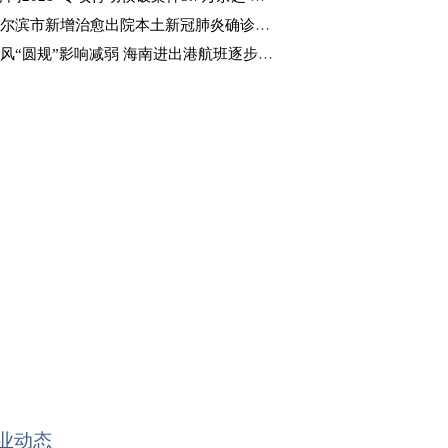
尔滨市新增治愈出院本土新冠肺炎确诊病例4例
风“圆规”影响减弱 海南进出港航班逐步恢复
业动态