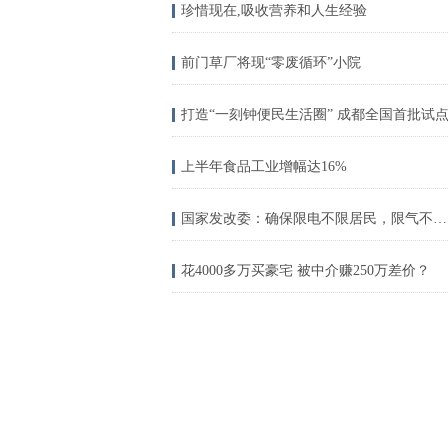
珍惜现在,吸收营养和人生经验
前门草厂将现“零废循环”小院
打造“一刻钟便民生活圈” 成都全国首批试
上半年食品工业增幅达16%
国家发改委：确保限电不限居民，限气不限居民
花4000多万买豪宅 被中介赚250万差价？