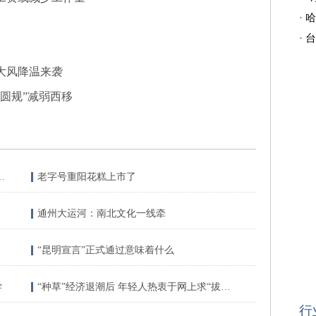
·
哈
·
台
大风降温来袭
圆规”减弱西移
4.1级地震 震源深度10千米
老字号重阳花糕上市了
通州大运河：南北文化一线牵
“昆明宣言”正式通过意味着什么
学
“种草”经济退潮后 年轻人热衷于网上求“拔草”
行