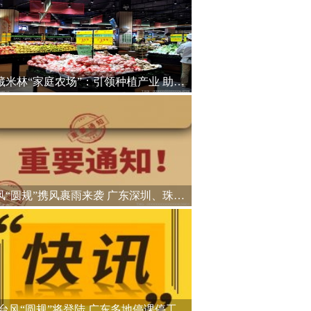
西藏米林“家庭农场”：引领种植产业 助力乡村振兴
台风“圆规”携风裹雨来袭 广东深圳、珠海等地停课停工
台风“圆规”将登陆 广东多地停课停工