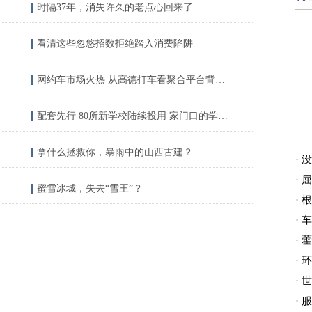
时隔37年，消失许久的老点心回来了
看清这些忽悠招数拒绝踏入消费陷阱
点
网约车市场火热 从高德打车看聚合平台背后的算盘
配套先行 80所新学校陆续投用 家门口的学位很充足
拿什么拯救你，暴雨中的山西古建？
·
没
·
屈
蜜雪冰城，失去“雪王”？
·
根
·
车
·
藿
·
环
·
世
·
服