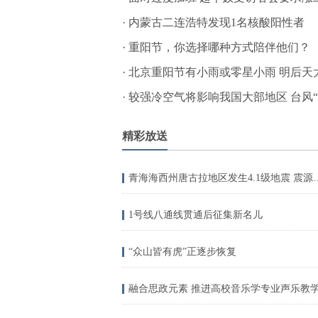
·
内蒙古二连浩特发现1名核酸阳性者
·
重阳节，你选择哪种方式陪伴他们？
·
北京重阳节有小雨或零星小雨 明后天
·
较强冷空气将影响我国大部地区 台风“
精彩放送
青海海西州唐古拉地区发生
1号线八通线贯通后征集新名儿
“众山皆有虎”正逐步恢复
融合思政元素 推进高校音乐学专业声乐教