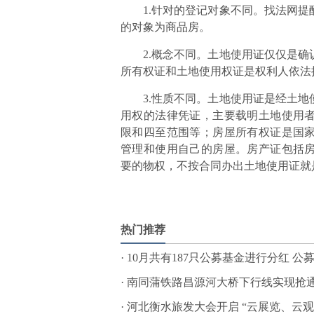
1.针对的登记对象不同。找法网
的对象为商品房。
2.概念不同。土地使用证仅仅是
所有权证和土地使用权证是权利人依法
3.性质不同。土地使用证是经土
用权的法律凭证，主要载明土地使用
限和四至范围等；房屋所有权证是国
管理和使用自己的房屋。房产证包括
要的物权，不按合同办出土地使用证就
标签：
热门推荐
·
10月共有187只公募基金进行分红 公募
·
南同蒲铁路昌源河大桥下行线实现抢通
·
河北衡水旅发大会开启 “云展览、云