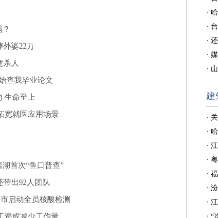
·
哈
·
台
吗？
·
还
掉外婆22万
·
媒
意杀人
·
山
开始查我毕业论文
建
 生命至上
拓宽就医应用场景
·
关
·
哈
·
江
·
粤
湖首次“鱼口普查”
·
福
还带出92人团队
·
汾
特市启动全员核酸检测
·
江
工资或减少工作量
·
“