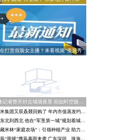
在打赏假脸女主播？来看视频“变装秀”
媒体记者赞开封古城墙夜景 宛如时空隧道式“穿越”体验
米集团又双叒叕回购了 年内市值蒸发约1990亿港元
东北到西北 他在“军垦第一城”规划着城建未来
藏米林“家庭农场”：引领种植产业 助力乡村振兴
风“圆规”携风裹雨来袭 广东深圳、珠海等地停课停工