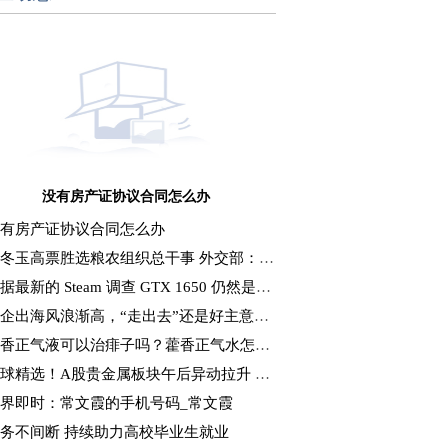
没有房产证协议合同怎么办
有房产证协议合同怎么办
冬玉高票胜选粮农组织总干事 外交部：中方将继续积极支持粮农组织工作
据最新的 Steam 调查 GTX 1650 仍然是最受欢迎的 GPU
企出海风浪渐高，“走出去”还是好主意吗？-当前要闻
香正气液可以治痱子吗？藿香正气水怎么治疗痱子？ 观热点
球精选！A股贵金属板块午后异动拉升 银泰黄金涨近6%
界即时：常文霞的手机号码_常文霞
务不间断 持续助力高校毕业生就业