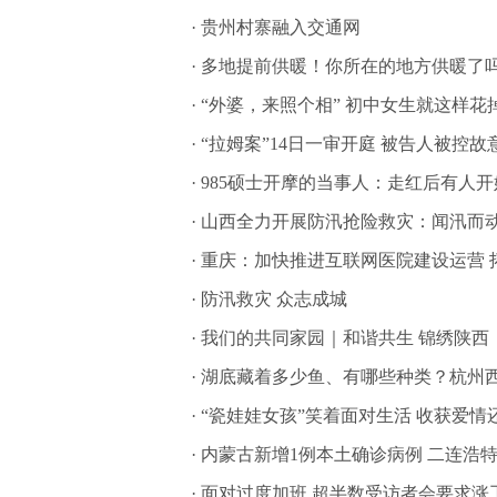
·
贵州村寨融入交通网
·
多地提前供暖！你所在的地方供暖了
·
“外婆，来照个相” 初中女生就这样花
·
“拉姆案”14日一审开庭 被告人被控故
·
985硕士开摩的当事人：走红后有人
·
山西全力开展防汛抢险救灾：闻汛而动
·
重庆：加快推进互联网医院建设运营 
·
防汛救灾 众志成城
·
我们的共同家园｜和谐共生 锦绣陕西
·
湖底藏着多少鱼、有哪些种类？杭州西
·
“瓷娃娃女孩”笑着面对生活 收获爱情
·
内蒙古新增1例本土确诊病例 二连浩
·
面对过度加班 超半数受访者会要求涨