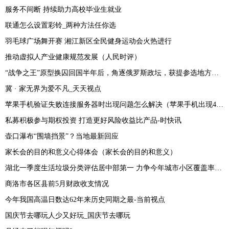
服务不间断 持续助力高校毕业生就业
联通怎么设置彩铃_两种方法任你选
羽毛球广场舞开赛 湘江新区全民健身运动会火热进行
推动虚拟人产业健康规范发展（人民时评）
“战争之王”原型换囚回国半年后，角逐俄罗斯政坛，获提参选地方议员
冀 · 家无界为爱不凡_天天视点
苹果手机验证失败连接服务器时出现问题怎么解决（苹果手机出现403怎么解决） 天天微动态
私募积极参与期权投资 打造更好风险收益比产品-时快讯
壶口瀑布“围墙挡景”？当地最新回应
家长会的目的和意义心得体会（家长会的目的和意义）
湖北一季度生活垃圾分类评估居中部第一 力争今年城市小区覆盖率达九成|世界聚看点
商洛市各区县前5月财政收支情况
今年我国高温日数达62年来历史同期之最-当前视点
国庆节去哪玩人少又好玩_国庆节去哪玩