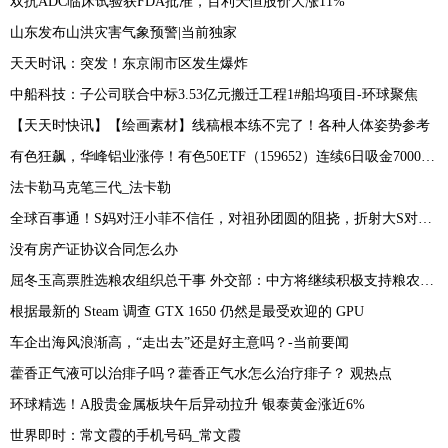
双抗ADC临床试验获FDA批准，百利天恒股价大涨11%
山东发布山洪灾害气象预警|当前独家
天天时讯：突发！东京闹市区发生爆炸
中船科技：子公司联合中标3.53亿元搬迁工程1#船坞项目-环球聚焦
【天天时快讯】【绘画素材】线稿根本练不完了！各种人体姿势参考
有色狂飙，华峰铝业涨停！有色50ETF（159652）连续6日吸金7000万！机构：加息末端，金属周期有望复苏！ -环球播资讯
法卡勒马克笔三代_法卡勒
全球百事通！S妈对汪小菲不信任，对祖孙团圆的阻挠，折射大S对名誉自私的爱护
没有房产证协议合同怎么办
屈冬玉高票胜选粮农组织总干事 外交部：中方将继续积极支持粮农组织工作
根据最新的 Steam 调查 GTX 1650 仍然是最受欢迎的 GPU
车企出海风浪渐高，“走出去”还是好主意吗？-当前要闻
藿香正气液可以治痱子吗？藿香正气水怎么治疗痱子？ 观热点
环球精选！A股贵金属板块午后异动拉升 银泰黄金涨近6%
世界即时：常文霞的手机号码_常文霞