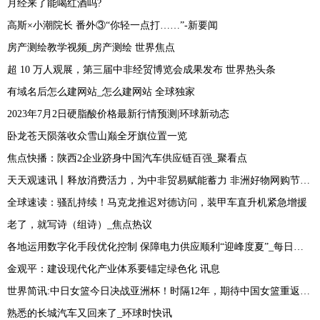
月经来了能喝红酒吗?
高斯×小潮院长 番外③“你轻一点打……”-新要闻
房产测绘教学视频_房产测绘 世界焦点
超 10 万人观展，第三届中非经贸博览会成果发布 世界热头条
有域名后怎么建网站_怎么建网站 全球独家
2023年7月2日硬脂酸价格最新行情预测|环球新动态
卧龙苍天陨落收众雪山巅全牙旗位置一览
焦点快播：陕西2企业跻身中国汽车供应链百强_聚看点
天天观速讯丨释放消费活力，为中非贸易赋能蓄力 非洲好物网购节举办
全球速读：骚乱持续！马克龙推迟对德访问，装甲车直升机紧急增援
老了，就写诗（组诗）_焦点热议
各地运用数字化手段优化控制 保障电力供应顺利“迎峰度夏”_每日资讯
金观平：建设现代化产业体系要锚定绿色化 讯息
世界简讯:中日女篮今日决战亚洲杯！时隔12年，期待中国女篮重返亚洲之巅
熟悉的长城汽车又回来了_环球时快讯