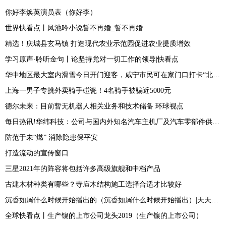
你好李焕英演员表（你好李）
世界快看点丨凤池吟小说誓不再婚_誓不再婚
精选！庆城县玄马镇 打造现代农业示范园促进农业提质增效
学习原声·聆听金句丨论坚持党对一切工作的领导|快看点
华中地区最大室内滑雪今日开门迎客，咸宁市民可在家门口打卡“北国风光” 天天即时
上海一男子专挑外卖骑手碰瓷！4名骑手被骗近5000元
德尔未来：目前暂无机器人相关业务和技术储备 环球视点
每日热讯!华纬科技：公司与国内外知名汽车主机厂及汽车零部件供应商建立良好的合作关系
防范于未“燃” 消除隐患保平安
打造流动的宣传窗口
三星2021年的阵容将包括许多高级旗舰和中档产品
古建木材种类有哪些？寺庙木结构施工选择合适才比较好
沉香如屑什么时候开始播出的（沉香如屑什么时候开始播出）|天天速看料
全球快看点丨生产镍的上市公司龙头2019（生产镍的上市公司）