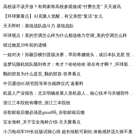
高校该不该开放？有商家将高校参观做成“付费生意” 天天速讯
【环球聚看点】AI克隆人觉醒，有父亲想“复活”女儿
天天即时：基纽战队战斗力 基纽战队
环球视点！美的空调怎么样为什么都选格力空调_美的空调怎么样
错过她是20年前的遗憾
一姐对决！孙颖莎横扫晋级决赛，早田希娜摇头，成日本队克星 世界热推荐
追梦玩随机组队随到奇才：奇才？哈哈哈哈 谁在奇才啊？_环球新消息
颗的部首为什么是页_颗的部首-世界看点
中贝通信6G研究院等举办揭牌仪式 速看料
机器人产业报告：北京明确发展人形机器人，核心技术与关键部件供应商备受关注 报道
浙江三本院校有哪些_浙江三本院校
谷歌邮箱后缀必须是gmail吗_谷歌邮箱后缀
宝全海鲜_关于宝全海鲜介绍-天天聚看点
小刀电动车N9长征版试骑心得:超长续航可刷街,体验感舒适久骑不累