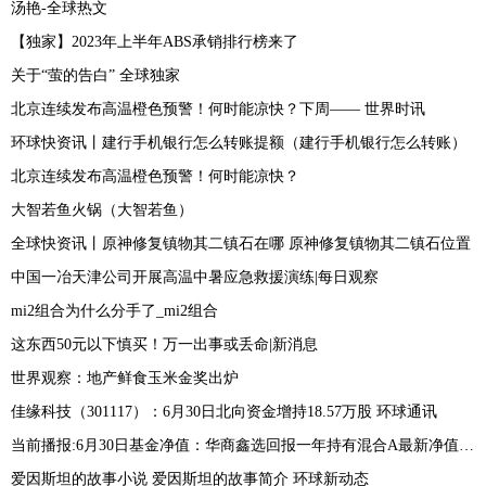
汤艳-全球热文
【独家】2023年上半年ABS承销排行榜来了
关于“萤的告白” 全球独家
北京连续发布高温橙色预警！何时能凉快？下周—— 世界时讯
环球快资讯丨建行手机银行怎么转账提额（建行手机银行怎么转账）
北京连续发布高温橙色预警！何时能凉快？
大智若鱼火锅（大智若鱼）
全球快资讯丨原神修复镇物其二镇石在哪 原神修复镇物其二镇石位置
中国一冶天津公司开展高温中暑应急救援演练|每日观察
mi2组合为什么分手了_mi2组合
这东西50元以下慎买！万一出事或丢命|新消息
世界观察：地产鲜食玉米金奖出炉
佳缘科技（301117）：6月30日北向资金增持18.57万股 环球通讯
当前播报:6月30日基金净值：华商鑫选回报一年持有混合A最新净值1.1775，涨0.83%
爱因斯坦的故事小说 爱因斯坦的故事简介 环球新动态