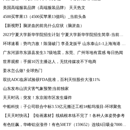
美国高端服装品牌（高端服装品牌） 天天热文
4500买苹果13（4500买苹果13值吗）_当前头条
【新视野】脑淤血的前兆什么症状（脑淤血）
2023宁夏大学新华学院招生计划 宁夏大学新华学院招生简章-当前时讯
环球速看：势均力敌！陈蒲破门 李圣龙扳平 山东泰山1-1上海海港 裁判业余
广东河源市东源县发生3.7级地震，东莞、广州等地有震感 每日热闻
世界观察：手握10万主播达人，无忧传媒攻不下电商
姜水怎么做? 全球热门
双抗ADC临床试验获FDA批准，百利天恒股价大涨11%
山东发布山洪灾害气象预警|当前独家
天天时讯：突发！东京闹市区发生爆炸
中船科技：子公司联合中标3.53亿元搬迁工程1#船坞项目-环球聚焦
【天天时快讯】【绘画素材】线稿根本练不完了！各种人体姿势参考
有色狂飙，华峰铝业涨停！有色50ETF（159652）连续6日吸金7000万！机构：加息末端，金属周期有望复苏！ -环球播资讯