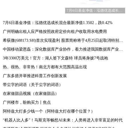
7月6日基金净值：泓德优选成长混合最新净值1.3502，跌0.42%
7月6日基金净值：泓德优选成长混合最新净值1.3502，跌0.42%
广州明确出租人应严格按照政府定价向租户收取用水电费用
希荻微(688173.SH)首次实现盈利 股票简称将于4月25日起取消特别标识
中国移动梁恩磊：深化数据库产业协作，着力推进我国数据库产业高质量发展
3年3300万美元！官方：湖人签下文森特 球员将身披7号战袍
热、很热、非常热！南北方都有大范围高温出现
广东多措并举推进科普工作创新发展
带尘字的词语（关于尘字的词语）
在家做甜品视频（在家做甜品）
广州楼市，盼购买力丨焦点
阿特兹大灯多少钱一个（阿特兹大灯在哪个位置？）
“机器人比人多”！马斯克等畅想AI未来：人类将进入非常富足的时代