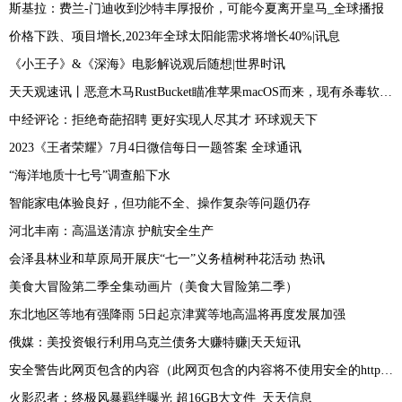
斯基拉：费兰-门迪收到沙特丰厚报价，可能今夏离开皇马_全球播报
价格下跌、项目增长,2023年全球太阳能需求将增长40%|讯息
《小王子》&《深海》电影解说观后随想|世界时讯
天天观速讯丨恶意木马RustBucket瞄准苹果macOS而来，现有杀毒软件难以检测
中经评论：拒绝奇葩招聘 更好实现人尽其才 环球观天下
2023《王者荣耀》7月4日微信每日一题答案 全球通讯
“海洋地质十七号”调查船下水
智能家电体验良好，但功能不全、操作复杂等问题仍存
河北丰南：高温送清凉 护航安全生产
会泽县林业和草原局开展庆“七一”义务植树种花活动 热讯
美食大冒险第二季全集动画片（美食大冒险第二季）
东北地区等地有强降雨 5日起京津冀等地高温将再度发展加强
俄媒：美投资银行利用乌克兰债务大赚特赚|天天短讯
安全警告此网页包含的内容（此网页包含的内容将不使用安全的https）_焦点速讯
火影忍者：终极风暴羁绊曝光 超16GB大文件_天天信息