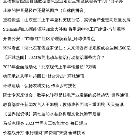
直播预告|全国百强数据信息企业走进兰州座谈会将于7月7日举办
庄稼的拼音是轻声还是第四声（庄稼的拼音）
重磅聚焦丨山东重工上半年盈利突破百亿，实现全产业链高质量发展
Stellantis和LG新能源获加拿大补贴 将重启电池工厂建设-当前观察
开鲁公安：“巾帼红” 社区治理焕新颜_环球快看点
环球看点！湖北石花酒业罗保仁：未来清香市场规模或会达到1500亿
【环球热闻】2023东莞电动车整治行动整治哪些内容？
2025年全面混动化！北京现代上半年销量超12万辆
德国承诺从明年起回归“财政常态” 环球通讯
环球速读：弘扬农耕文化 传承乡村技艺
院士专家座谈会：数字化转型是核电产业发展的必然趋势_世界通讯
教育部首任新闻发言人王旭明：教师成长面临三重困境-天天短讯
【世界报资讯】第七届沁水县赵树理文化旅游节启幕
马斯克现身 2023 世界人工智能大会 每日观点
价格战开打 银行理财“降费潮”来袭|全球快讯