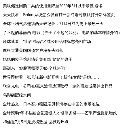
美联储逆回购工具的使用量降至2022年5月以来最低|速读
天天快看：Fedora系统怎么设置打开新终端时默认打开新标签页
全球平均气温连续两天破纪录，7月4日成为史上最热一天
了不起的菲丽西 电影（关于了不起的菲丽西 电影的基本详情介绍）_快播
环球速看：“山西精品”区域公用品牌标志亮相市场
摩根大通美国国债客户净多头回落
姥姥的饺子馆剧情分集介绍 姥姥的饺子
郑训东：炒股票需要天赋-全球热闻
世界即时看！张艺谋新电影开机！新“谋女郎”是她……
联合光电：公司4D毫米波雷达现取得一定的研发成果并出样品
鸟影翩跹绿水间
全球热文：日本努力稳固扇贝和海参在中国的市场地位
全球滚动:华坪县融合党建链人才链服务链——芒果产业提质增效
和佳退7月5日龙虎榜数据 世界观热点