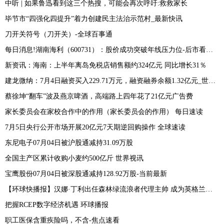
中听 | 如果鲁迅看到这三个热搜，可能会再次呼吁:救救家长
毕节市“四强化四提升”着力创建民主法治示范村_最新快讯
刀开关符号（刀开关）-全球百事通
每日消息!湖南海利（600731）：股价成功突破年线压力位-后市看多（涨）（07-05）
新资讯：海南：上半年离岛免税店销售额约324亿元 同比增长31％
建龙微纳：7月4日融资买入229.71万元，融资融券余额1.32亿元_世界快资讯
​蔡徐坤“翻车”波及燕京啤酒，高端路上四年花了21亿元广告费
家长委员会在家校合作中的作用（家长委员会的作用） 每日速读
7月5日央行公开市场开展20亿元7天期逆回购操作 全球速读
东尼电子07月04日被沪股通减持31.09万股
全国主产区累计收购小麦约500亿斤 世界视讯
宝鹰股份07月04日被深股通减持128.92万股-当前最新
【环球快播报】汉娜·丁利出任森林绿流浪者代理主帅 成为英格兰前四级别联赛首位女教练
把握RCEP数字经济机遇 环球播报
职工医保含重疾险吗，不含-焦点速看