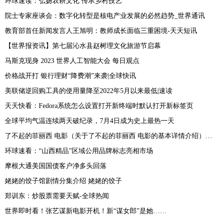
环球速读：弘扬农耕文化 传承乡村技艺
院士专家座谈会：数字化转型是核电产业发展的必然趋势_世界通讯
教育部首任新闻发言人王旭明：教师成长面临三重困境-天天短讯
【世界报资讯】第七届沁水县赵树理文化旅游节启幕
马斯克现身 2023 世界人工智能大会 每日观点
价格战开打 银行理财“降费潮”来袭|全球快讯
美联储逆回购工具的使用量降至2022年5月以来最低|速读
天天快看：Fedora系统怎么设置打开新终端时默认打开新标签页
全球平均气温连续两天破纪录，7月4日成为史上最热一天
了不起的菲丽西 电影（关于了不起的菲丽西 电影的基本详情介绍）_快播
环球速看：“山西精品”区域公用品牌标志亮相市场
摩根大通美国国债客户净多头回落
姥姥的饺子馆剧情分集介绍 姥姥的饺子
郑训东：炒股票需要天赋-全球热闻
世界即时看！张艺谋新电影开机！新“谋女郎”是她……