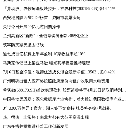
「异动股」农牧饲渔板块拉升，神农科技(300189.CN)涨14.11%
西安稳居陕西省GDP榜首，咸阳市崭露头角
央行今日开展20亿元逆回购操作
兰州高新区“新政”：全链条奖补创新和转化企业
筑牢防灾减灾坚固防线
逾七成百亿私募上半年盈利 10家收益率超10%
马斯克传记已上架亚马逊 曝光其半夜发推特秘密
7月6日基金净值：泓德优选成长混合最新净值1.3502，跌0.42%
广州明确出租人应严格按照政府定价向租户收取用水电费用
希荻微(688173.SH)首次实现盈利 股票简称将于4月25日起取消特别标识
中国移动梁恩磊：深化数据库产业协作，着力推进我国数据库产业高质量发展
3年3300万美元！官方：湖人签下文森特 球员将身披7号战袍
热、很热、非常热！南北方都有大范围高温出现
广东多措并举推进科普工作创新发展