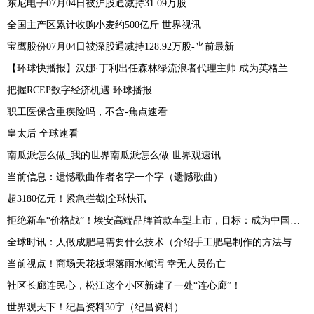
东尼电子07月04日被沪股通减持31.09万股
全国主产区累计收购小麦约500亿斤 世界视讯
宝鹰股份07月04日被深股通减持128.92万股-当前最新
【环球快播报】汉娜·丁利出任森林绿流浪者代理主帅 成为英格兰前四级别联赛首位女教练
把握RCEP数字经济机遇 环球播报
职工医保含重疾险吗，不含-焦点速看
皇太后 全球速看
南瓜派怎么做_我的世界南瓜派怎么做 世界观速讯
当前信息：遗憾歌曲作者名字一个字（遗憾歌曲）
超3180亿元！紧急拦截|全球快讯
拒绝新车“价格战”！埃安高端品牌首款车型上市，目标：成为中国电动车界保时捷_热点评
全球时讯：人做成肥皂需要什么技术（介绍手工肥皂制作的方法与方法）
当前视点！商场天花板塌落雨水倾泻 幸无人员伤亡
社区长廊连民心，松江这个小区新建了一处“连心廊”！
世界观天下！纪昌资料30字（纪昌资料）