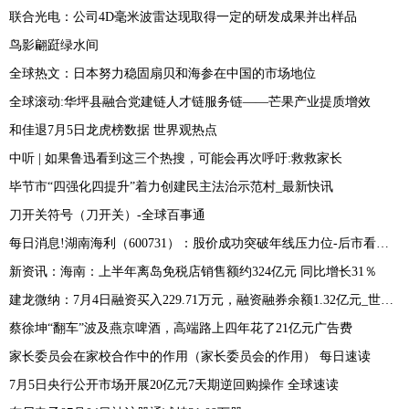
联合光电：公司4D毫米波雷达现取得一定的研发成果并出样品
鸟影翩跹绿水间
全球热文：日本努力稳固扇贝和海参在中国的市场地位
全球滚动:华坪县融合党建链人才链服务链——芒果产业提质增效
和佳退7月5日龙虎榜数据 世界观热点
中听 | 如果鲁迅看到这三个热搜，可能会再次呼吁:救救家长
毕节市“四强化四提升”着力创建民主法治示范村_最新快讯
刀开关符号（刀开关）-全球百事通
每日消息!湖南海利（600731）：股价成功突破年线压力位-后市看多（涨）（07-05）
新资讯：海南：上半年离岛免税店销售额约324亿元 同比增长31％
建龙微纳：7月4日融资买入229.71万元，融资融券余额1.32亿元_世界快资讯
​蔡徐坤“翻车”波及燕京啤酒，高端路上四年花了21亿元广告费
家长委员会在家校合作中的作用（家长委员会的作用） 每日速读
7月5日央行公开市场开展20亿元7天期逆回购操作 全球速读