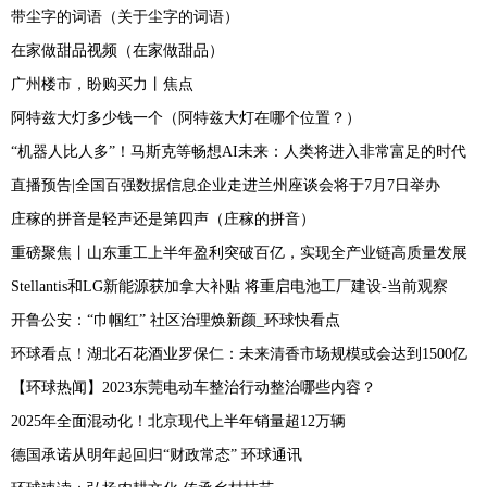
带尘字的词语（关于尘字的词语）
在家做甜品视频（在家做甜品）
广州楼市，盼购买力丨焦点
阿特兹大灯多少钱一个（阿特兹大灯在哪个位置？）
“机器人比人多”！马斯克等畅想AI未来：人类将进入非常富足的时代
直播预告|全国百强数据信息企业走进兰州座谈会将于7月7日举办
庄稼的拼音是轻声还是第四声（庄稼的拼音）
重磅聚焦丨山东重工上半年盈利突破百亿，实现全产业链高质量发展
Stellantis和LG新能源获加拿大补贴 将重启电池工厂建设-当前观察
开鲁公安：“巾帼红” 社区治理焕新颜_环球快看点
环球看点！湖北石花酒业罗保仁：未来清香市场规模或会达到1500亿
【环球热闻】2023东莞电动车整治行动整治哪些内容？
2025年全面混动化！北京现代上半年销量超12万辆
德国承诺从明年起回归“财政常态” 环球通讯