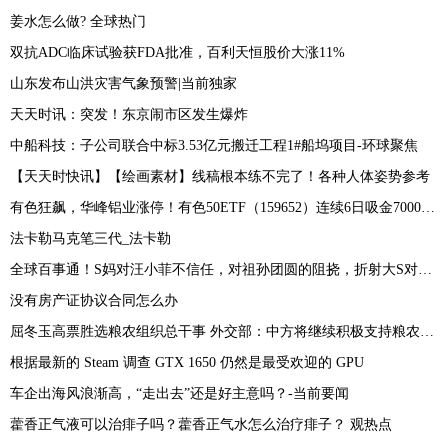
姜水怎么做? 全球热门
双抗ADC临床试验获FDA批准，百利天恒股价大涨11%
山东发布山洪灾害气象预警|当前独家
天天时讯：突发！东京闹市区发生爆炸
中船科技：子公司联合中标3.53亿元搬迁工程1#船坞项目-环球聚焦
【天天时快讯】【绘画素材】线稿根本练不完了！各种人体姿势参考
有色狂飙，华峰铝业涨停！有色50ETF（159652）连续6日吸金7000万！机构：加息末端，金属周期有望复苏！ -环球播资讯
法卡勒马克笔三代_法卡勒
全球百事通！S妈对汪小菲不信任，对祖孙团圆的阻挠，折射大S对名誉自私的爱护
没有房产证协议合同怎么办
屈冬玉高票胜选粮农组织总干事 外交部：中方将继续积极支持粮农组织工作
根据最新的 Steam 调查 GTX 1650 仍然是最受欢迎的 GPU
车企出海风浪渐高，“走出去”还是好主意吗？-当前要闻
藿香正气液可以治痱子吗？藿香正气水怎么治疗痱子？ 观热点