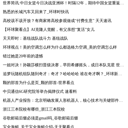
世界简讯:中日女篮今日决战亚洲杯！时隔12年，期待中国女篮重返亚洲之巅
熟悉的长城汽车又回来了_环球时快讯
高校该不该开放？有商家将高校参观做成“付费生意” 天天速讯
【环球聚看点】AI克隆人觉醒，有父亲想“复活”女儿
天天即时：基纽战队战斗力 基纽战队
环球视点！美的空调怎么样为什么都选格力空调_美的空调怎么样
错过她是20年前的遗憾
一姐对决！孙颖莎横扫晋级决赛，早田希娜摇头，成日本队克星 世界热推荐
追梦玩随机组队随到奇才：奇才？哈哈哈哈 谁在奇才啊？_环球新消息
颗的部首为什么是页_颗的部首-世界看点
中贝通信6G研究院等举办揭牌仪式 速看料
机器人产业报告：北京明确发展人形机器人，核心技术与关键部件供应商备受关注 报道
浙江三本院校有哪些_浙江三本院校
谷歌邮箱后缀必须是gmail吗_谷歌邮箱后缀
宝全海鲜_关于宝全海鲜介绍-天天聚看点