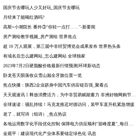
国庆节去哪玩人少又好玩_国庆节去哪玩
月经来了能喝红酒吗?
高斯×小潮院长 番外③“你轻一点打……”-新要闻
房产测绘教学视频_房产测绘 世界焦点
超 10 万人观展，第三届中非经贸博览会成果发布 世界热头条
有域名后怎么建网站_怎么建网站 全球独家
2023年7月2日硬脂酸价格最新行情预测|环球新动态
卧龙苍天陨落收众雪山巅全牙旗位置一览
焦点快播：陕西2企业跻身中国汽车供应链百强_聚看点
天天观速讯丨释放消费活力，为中非贸易赋能蓄力 非洲好物网购节举办
全球速读：骚乱持续！马克龙推迟对德访问，装甲车直升机紧急增援
老了，就写诗（组诗）_焦点热议
各地运用数字化手段优化控制 保障电力供应顺利“迎峰度夏”_每日资讯
金观平：建设现代化产业体系要锚定绿色化 讯息