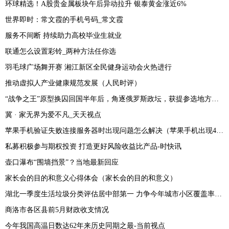
环球精选！A股贵金属板块午后异动拉升 银泰黄金涨近6%
世界即时：常文霞的手机号码_常文霞
服务不间断 持续助力高校毕业生就业
联通怎么设置彩铃_两种方法任你选
羽毛球广场舞开赛 湘江新区全民健身运动会火热进行
推动虚拟人产业健康规范发展（人民时评）
“战争之王”原型换囚回国半年后，角逐俄罗斯政坛，获提参选地方议员
冀 · 家无界为爱不凡_天天视点
苹果手机验证失败连接服务器时出现问题怎么解决（苹果手机出现403怎么解决） 天天微动态
私募积极参与期权投资 打造更好风险收益比产品-时快讯
壶口瀑布“围墙挡景”？当地最新回应
家长会的目的和意义心得体会（家长会的目的和意义）
湖北一季度生活垃圾分类评估居中部第一 力争今年城市小区覆盖率达九成|世界聚看点
商洛市各区县前5月财政收支情况
今年我国高温日数达62年来历史同期之最-当前视点