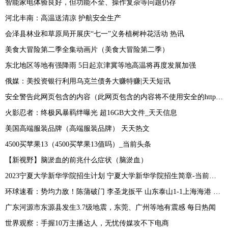
智能家电体验良好，但功能不全、操作复杂等问题仍存
河北丰南：高温送清凉 护航安全生产
会泽县林业和草原局开展庆“七一”义务植树种花活动 热讯
美食大冒险第二季全集动画片（美食大冒险第二季）
东北地区等地有强降雨 5日起京津冀等地高温将再度发展加强
俄媒：美投资银行利用乌克兰债务大赚特赚|天天短讯
安全警告此网页包含的内容（此网页包含的内容将不使用安全的https）_焦点速讯
火影忍者：终极风暴羁绊曝光 超16GB大文件_天天信息
美国高端服装品牌（高端服装品牌） 天天热文
4500买苹果13（4500买苹果13值吗）_当前头条
【新视野】脑淤血的前兆什么症状（脑淤血）
2023宁夏大学新华学院招生计划 宁夏大学新华学院招生简章-当前时讯
环球速看：势均力敌！陈蒲破门 李圣龙扳平 山东泰山1-1上海海港 裁判业余
广东河源市东源县发生3.7级地震，东莞、广州等地有震感 每日热闻
世界观察：手握10万主播达人，无忧传媒攻不下电商