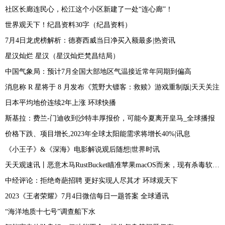
社区长廊连民心，松江这个小区新建了一处“连心廊”！
世界观天下！纪昌资料30字（纪昌资料）
7月4日龙虎榜解析：德赛西威当日净买入额最多|热资讯
星汉灿烂 星汉（星汉灿烂梵昌结局）
中国气象局：预计7月全国大部地区气温接近常年同期到偏高
消息称 R 星将于 8 月发布《荒野大镖客：救赎》游戏重制版|天天关注
日本平均地价连续2年上涨 环球快播
斯基拉：费兰-门迪收到沙特丰厚报价，可能今夏离开皇马_全球播报
价格下跌、项目增长,2023年全球太阳能需求将增长40%|讯息
《小王子》&《深海》电影解说观后随想|世界时讯
天天观速讯丨恶意木马RustBucket瞄准苹果macOS而来，现有杀毒软件难以检测
中经评论：拒绝奇葩招聘 更好实现人尽其才 环球观天下
2023《王者荣耀》7月4日微信每日一题答案 全球通讯
“海洋地质十七号”调查船下水