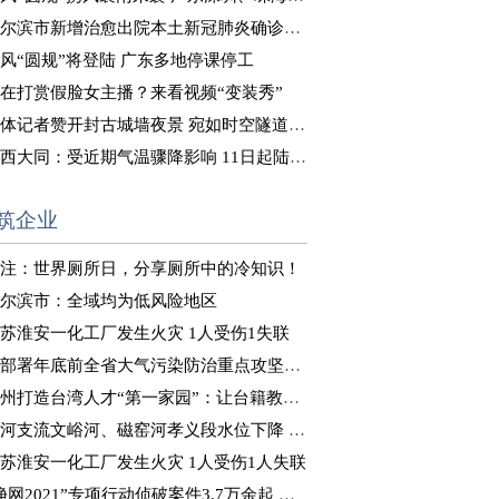
尔滨市新增治愈出院本土新冠肺炎确诊病例8例
风“圆规”将登陆 广东多地停课停工
在打赏假脸女主播？来看视频“变装秀”
体记者赞开封古城墙夜景 宛如时空隧道式“穿越”体验
西大同：受近期气温骤降影响 11日起陆续供暖
筑企业
注：世界厕所日，分享厕所中的冷知识！
尔滨市：全域均为低风险地区
苏淮安一化工厂发生火灾 1人受伤1失联
部署年底前全省大气污染防治重点攻坚工作
州打造台湾人才“第一家园”：让台籍教师“来得了、留得下”
河支流文峪河、磁窑河孝义段水位下降 正在推进决口封堵
苏淮安一化工厂发生火灾 1人受伤1人失联
净网2021”专项行动侦破案件3.7万余起 抓获嫌犯8万余人