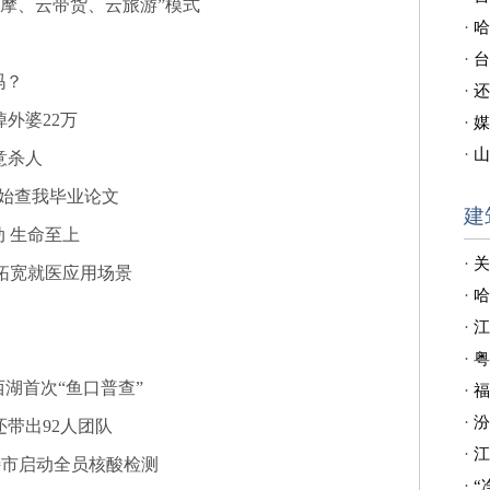
观摩、云带货、云旅游”模式
·
哈
·
台
吗？
·
还
掉外婆22万
·
媒
·
山
意杀人
开始查我毕业论文
建
 生命至上
·
关
拓宽就医应用场景
·
哈
·
江
·
粤
湖首次“鱼口普查”
·
福
·
汾
还带出92人团队
·
江
特市启动全员核酸检测
·
“