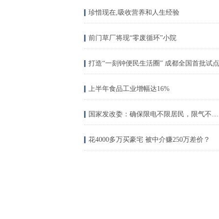
珍惜现在,吸收营养和人生经验
前门草厂将现“零废循环”小院
打造“一刻钟便民生活圈” 成都全国首批试
上半年食品工业增幅达16%
国家发改委：确保限电不限居民，限气不限居民
花4000多万买豪宅 被中介赚250万差价？