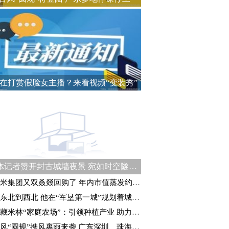
在打赏假脸女主播？来看视频“变装秀”
媒体记者赞开封古城墙夜景 宛如时空隧道式“穿越”体验
米集团又双叒叕回购了 年内市值蒸发约1990亿港元
东北到西北 他在“军垦第一城”规划着城建未来
藏米林“家庭农场”：引领种植产业 助力乡村振兴
风“圆规”携风裹雨来袭 广东深圳、珠海等地停课停工