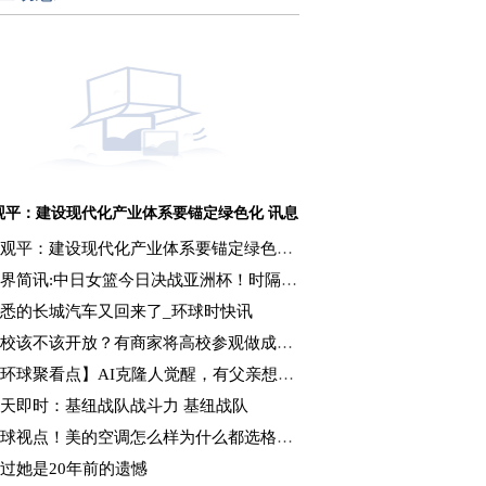
观平：建设现代化产业体系要锚定绿色化 讯息
观平：建设现代化产业体系要锚定绿色化 讯息
界简讯:中日女篮今日决战亚洲杯！时隔12年，期待中国女篮重返亚洲之巅
悉的长城汽车又回来了_环球时快讯
校该不该开放？有商家将高校参观做成“付费生意” 天天速讯
环球聚看点】AI克隆人觉醒，有父亲想“复活”女儿
天即时：基纽战队战斗力 基纽战队
球视点！美的空调怎么样为什么都选格力空调_美的空调怎么样
过她是20年前的遗憾