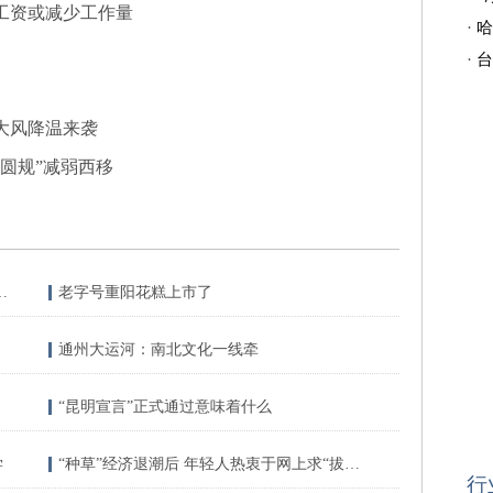
工资或减少工作量
·
哈
·
台
大风降温来袭
圆规”减弱西移
4.1级地震 震源深度10千米
老字号重阳花糕上市了
通州大运河：南北文化一线牵
“昆明宣言”正式通过意味着什么
学
“种草”经济退潮后 年轻人热衷于网上求“拔草”
行