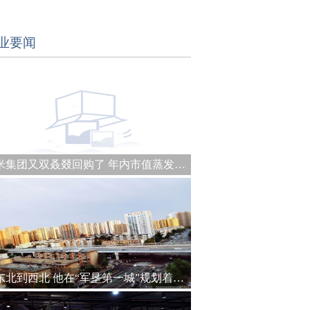
业要闻
小米集团又双叒叕回购了 年内市值蒸发约1990亿港元
从东北到西北 他在“军垦第一城”规划着城建未来