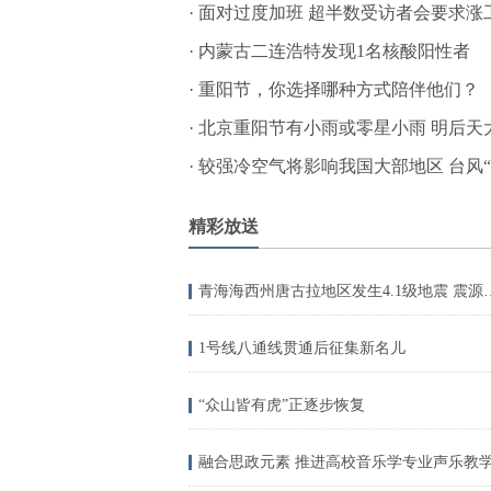
·
面对过度加班 超半数受访者会要求涨
·
内蒙古二连浩特发现1名核酸阳性者
·
重阳节，你选择哪种方式陪伴他们？
·
北京重阳节有小雨或零星小雨 明后天
·
较强冷空气将影响我国大部地区 台风“
精彩放送
青海海西州唐古拉地区发生
1号线八通线贯通后征集新名儿
“众山皆有虎”正逐步恢复
融合思政元素 推进高校音乐学专业声乐教