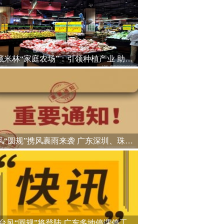
西藏米林“家庭农场”：引领种植产业 助力乡村振兴
台风“圆规”携风裹雨来袭 广东深圳、珠海等地停课停工
台风“圆规”将登陆 广东多地停课停工