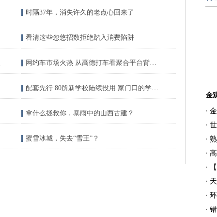
时隔37年，消失许久的老点心回来了
看清这些忽悠招数拒绝踏入消费陷阱
点
网约车市场火热 从高德打车看聚合平台背后的算盘
配套先行 80所新学校陆续投用 家门口的学位很充足
金
·
金
拿什么拯救你，暴雨中的山西古建？
·
世
蜜雪冰城，失去“雪王”？
·
熟
·
高
·
【
·
天
·
环
·
错