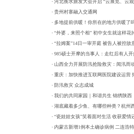
·
河北衡水旅发大会开启 “云展览、云
·
贵州村寨融入交通网
·
多地提前供暖！你所在的地方供暖了
·
“外婆，来照个相” 初中女生就这样花
·
“拉姆案”14日一审开庭 被告人被控故
·
985硕士开摩的当事人：走红后有人
·
山西全力开展防汛抢险救灾：闻汛而动
·
重庆：加快推进互联网医院建设运营 
·
防汛救灾 众志成城
·
我们的共同家园｜和谐共生 锦绣陕西
·
湖底藏着多少鱼、有哪些种类？杭州西
·
“瓷娃娃女孩”笑着面对生活 收获爱情
·
内蒙古新增1例本土确诊病例 二连浩