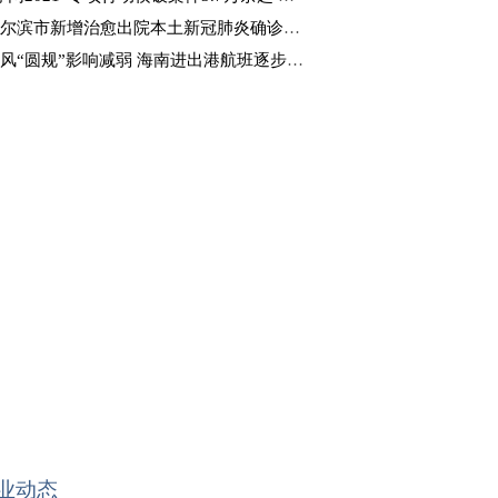
尔滨市新增治愈出院本土新冠肺炎确诊病例4例
风“圆规”影响减弱 海南进出港航班逐步恢复
业动态