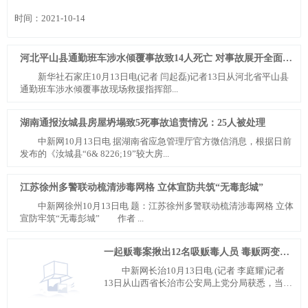
时间：2021-10-14
河北平山县通勤班车涉水倾覆事故致14人死亡 对事故展开全面调查
新华社石家庄10月13日电(记者 闫起磊)记者13日从河北省平山县
通勤班车涉水倾覆事故现场救援指挥部...
湖南通报汝城县房屋坍塌致5死事故追责情况：25人被处理
中新网10月13日电 据湖南省应急管理厅官方微信消息，根据日前
发布的《汝城县“6& 8226;19”较大房...
江苏徐州多警联动梳清涉毒网格 立体宣防共筑“无毒彭城”
中新网徐州10月13日电 题：江苏徐州多警联动梳清涉毒网格 立体
宣防牢筑“无毒彭城” 作者 ...
一起贩毒案揪出12名吸贩毒人员 毒贩两变交易地点
中新网长治10月13日电 (记者 李庭耀)记者
13日从山西省长治市公安局上党分局获悉，当地
警方侦破一...