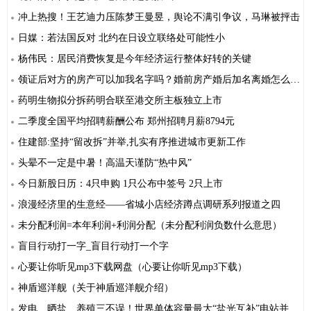
冲上热搜！王艺迪力压陈梦王曼昱，舆论不满引争议，马琳被抨击
日媒：若法国反对 北约在日设立联络处可能性小
杨伟民：居民消费恢复是今年经济运行整体好转的关键
领证后对方的房产可以加我名字吗？婚前房产婚后加名离婚怎么分？
药明生物拟分拆药明合联至港交所主板独立上市
二季度全国平均招聘薪酬公布 郑州招聘月薪8794元
住建部:坚持“留改拆”并举,扎实有序推进城市更新工作
头晕不一定是中暑！高温天谨防“热中风”
今日新股日历：4只申购 1只公布中签号 2只上市
浪漫经济里的生意经——省城小店经济蹲点调研系列报道之四
未分配利润=本年利润+利润分配（未分配利润负数什么意思）
盲目行动打一字_盲目行动打一个字
心要让你听见mp3下载网盘（心要让你听见mp3下载）
神盾巡洋舰（关于神盾巡洋舰介绍）
发电、晒盐、养殖三不误！世界单体容量最大“盐光互补”电站并网发电