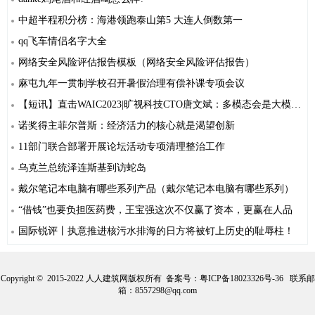
中超半程积分榜：海港领跑泰山第5 大连人倒数第一
qq飞车情侣名字大全
网络安全风险评估报告模板（网络安全风险评估报告）
麻屯九年一贯制学校召开暑假治理有偿补课专项会议
【短讯】直击WAIC2023|旷视科技CTO唐文斌：多模态会是大模型的未来
诺奖得主菲尔普斯：经济活力的核心就是渴望创新
11部门联合部署开展论坛活动专项清理整治工作
乌克兰总统泽连斯基到访蛇岛
戴尔笔记本电脑有哪些系列产品（戴尔笔记本电脑有哪些系列）
“借钱”也要负担医药费，王宝强这次不仅赢了资本，更赢在人品
国际锐评丨执意推进核污水排海的日方将被钉上历史的耻辱柱！
Copyright © 2015-2022 人人建筑网版权所有 备案号：
粤ICP备18023326号-36
联系邮
箱：8557298@qq.com