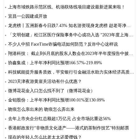
上海市域铁路示范区线、机场联络线项目建设最新进展来啦！
宜昌一公园建成开放
龙虎榜丨五洲新春今日跌7.43% 知名游资现身龙虎榜 赵老哥净卖出828.84万元
「文明创建」松江区医疗保险事务中心成功入选 “2023年度上海市优秀企业爱心榜”
不少人中招 FaceTime诈骗电话如何防范？反诈中心这样说
翔港科技： 截止到6月底的股东人数会在2023年半年度报告中披露，请关注半年报相关数据
协鑫集成：上半年净利同比预增166.57%-219.89%
科技赋能提升服务质效，平安银行引金融活水助力实体经济高质量发展
2023天津夜游黄崖关活动有什么优惠？
微博花花金入口怎么找不到了（微博花花金）
金钼股份：上半年净利同比预增100.01%至130.09%
吻痕怎么亲出来的 吻痕怎么弄出来
去年上市央企分红总额超1万亿元 占全市场比重达56%
香港邮政发行“非物质文化遗产——港式奶茶制作技艺”特别邮票
现在的年轻人怎么比老太太还爱攒钱？