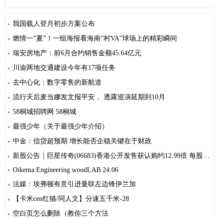
我国载人登月初步方案公布
燃情一“夏”！一组海报看海南“村VA”球场上的精彩瞬间
瑞安房地产：前6月合约销售金额45.64亿元
川渝两地交通建设今年有17项任务
去中心化：数字零售的新航道
流行天后麦当娜发文报平安， 透露巡演延期到10月
58桐城招聘网 58桐城
最强少年（关于最强少年介绍）
中金：信贷超预期 增长能否企稳关键在于财政
新股公告｜巨星传奇(06683)香港公开发售获认购约12.99倍 每股发售价4.25港元
Oikema Engineering woodLAB 24.06
法媒：埃弗顿有意引进曼联左边锋伊兰加
【卡米cen红猫/同人文】分速五千米-28
空白页怎么删除（教你三个方法