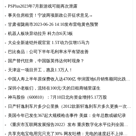
PSPlus2023年7月新游戏可能再次泄露
事关住房租赁！宁波两项新政公开征求意见→
甘肃省陇南市2023-06-26 14:10发布雷电黄色预警
机器人板块异动拉升 科力尔6天3板
大众全新途铠外观官宣 1.5T动力仅增15马力
巴比食品：公司下半年毛利率水平有望改善
国产替代狂奔，中国版英伟达何时现身？
天津这一项目开工，惠及1.3万人！
中国人寿上半年原保费收入达4700亿 华润置地6月销售额同比跌逾三成 ｜港股7月10日公告精选
深圳小老板们，流转在100元/天的日租商铺里谋生
神马股份（600810）：7月10日北向资金增持5.17万股
日产轩逸刹车片多少公里换（2012款新轩逸刹车片多久更换一次？）
美国今年已发生367起大规模枪击事件 美媒：全年总数或破纪录
《重庆市互联网发展报告2022》发布 重庆数字化水平位列全国第9位
共享充电宝电用完只充了30% 网友吐槽：充电的速度赶不上掉电速度【附共享充电宝市场规模预测】