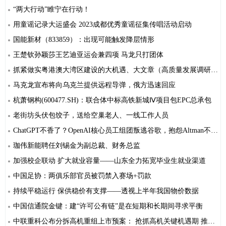
“两大行动”睢宁在行动！
用童谣记录大运盛会 2023成都优秀童谣征集传唱活动启动
国能新材（833859）：出现可能触发降层情形
王楚钦孙颖莎王艺迪亚运会兼四项 马龙只打团体
抓紧做实粤港澳大湾区建设的大机遇、大文章（高质量发展调研行）
马克龙宣布将向乌克兰提供远程导弹，俄方迅速回应
杭萧钢构(600477.SH)：联合体中标高铁新城Ⅳ项目包EPC总承包
老街坊头伏包饺子，送给空巢老人、一线工作人员
ChatGPT不香了？OpenAI核心员工组团叛逃谷歌，抱怨Altman不懂行
珈伟新能聘任刘锡金为副总裁、财务总监
加强校企联动 扩大就业容量——山东全力拓宽毕业生就业渠道
中国足协：两俱乐部官员被罚禁入赛场+罚款
持续平稳运行 保供稳价有支撑——透视上半年我国物价数据
中国信通院金键：建“许可公有链”是在短期和长期间寻求平衡
中联重科公布分拆高机重组上市预案： 抢抓高机关键机遇期 推动公司高质量发展