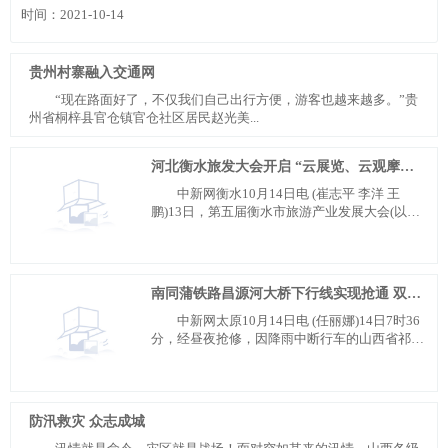
时间：2021-10-14
贵州村寨融入交通网
“现在路面好了，不仅我们自己出行方便，游客也越来越多。”贵
州省桐梓县官仓镇官仓社区居民赵光美...
河北衡水旅发大会开启 “云展览、云观摩、云带货、云旅游”模式
中新网衡水10月14日电 (崔志平 李洋 王
鹏)13日，第五届衡水市旅游产业发展大会(以下
简称“旅发大...
南同蒲铁路昌源河大桥下行线实现抢通 双向恢复通车
中新网太原10月14日电 (任丽娜)14日7时36
分，经昼夜抢修，因降雨中断行车的山西省祁县
至东观间南同...
防汛救灾 众志成城