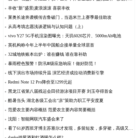
丰收“新”盛景|麦浪滚滚 喜获丰收
莱奥长途奔袭横传吉鲁破门，当选米兰上赛季最佳助攻
从高考填志愿浅谈逻辑与认知问题（上）
vivo Y27 5G手机渲染图曝光：天玑6020芯片、5000mAh电池
英机构称今年上半年中国船企接单量全球居首
32城地铁账本出炉：谁在赚钱 谁在靠补助
暴雨橙色预警！防汛Ⅲ级应急响应！做好防范！
线下演出市场持续升温 演艺经济成拉动消费新引擎
Redmi Note 12 Pro降价至1299元起
黑龙江省第八届残运会田径游泳项目开赛 刘玉夺得首金
酷暑当头 湖北各级工会出“凉”策助力职工平安度夏
范爱农主要内容概括 范爱农主要内容简要概括
沈阳：智能网联汽车盛会来了
看了61岁西班牙博主苏塞尔才发现，多留短发，多穿裙，高级又时髦
danke鸡尾酒和红酒喝怎么样?